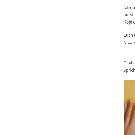
Ich du
aussta
Kopf 
Euch 
Nicol
Chall
Spric