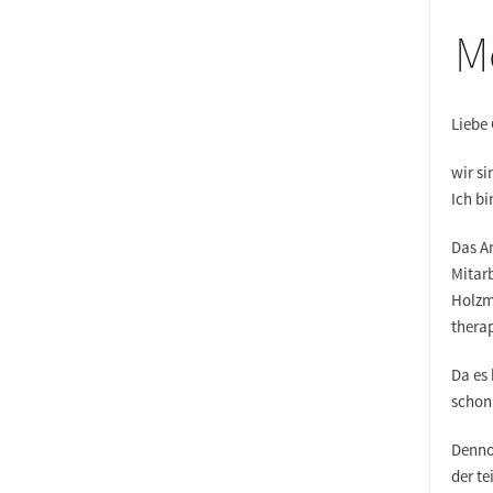
M
Liebe
wir si
Ich bi
Das An
Mitar
Holzmü
thera
Da es 
schon 
Denno
der t