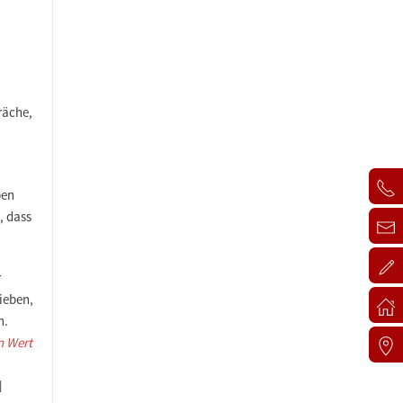
räche,
ben
, dass
r
rieben,
n.
n Wert
]