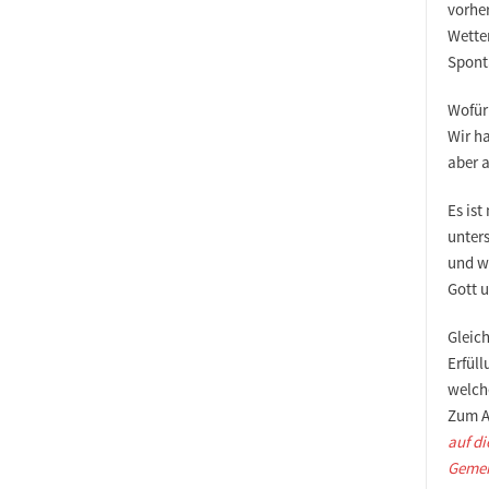
vorher
Wetter
Sponta
Wofür
Wir h
aber 
Es ist
unter
und wi
Gott u
Gleich
Erfüll
welche
Zum A
auf d
Gemein