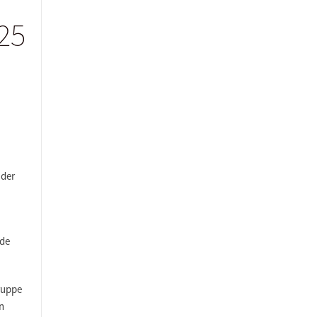
25
 der
nde
ruppe
n