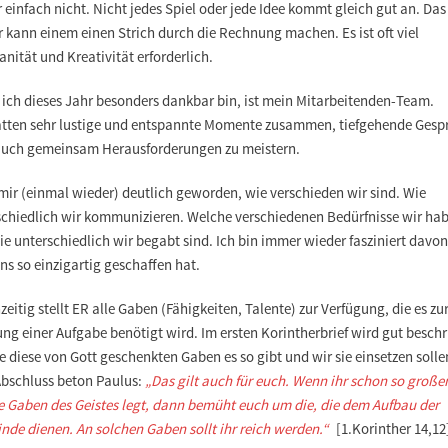
 einfach nicht. Nicht jedes Spiel oder jede Idee kommt gleich gut an. Das
 kann einem einen Strich durch die Rechnung machen. Es ist oft viel
nität und Kreativität erforderlich.
 ich dieses Jahr besonders dankbar bin, ist mein Mitarbeitenden-Team.
atten sehr lustige und entspannte Momente zusammen, tiefgehende Gesp
auch gemeinsam Herausforderungen zu meistern.
 mir (einmal wieder) deutlich geworden, wie verschieden wir sind. Wie
schiedlich wir kommunizieren. Welche verschiedenen Bedürfnisse wir ha
e unterschiedlich wir begabt sind. Ich bin immer wieder fasziniert davon
ns so einzigartig geschaffen hat.
zeitig stellt ER alle Gaben (Fähigkeiten, Talente) zur Verfügung, die es zu
ung einer Aufgabe benötigt wird. Im ersten Korintherbrief wird gut besch
 diese von Gott geschenkten Gaben es so gibt und wir sie einsetzen solle
bschluss beton Paulus:
„
Das gilt auch für euch. Wenn ihr schon so große
ie Gaben des Geistes legt, dann bemüht euch um die, die dem Aufbau der
de dienen. An solchen Gaben sollt ihr reich werden.“
[
1.Korinther 14,12