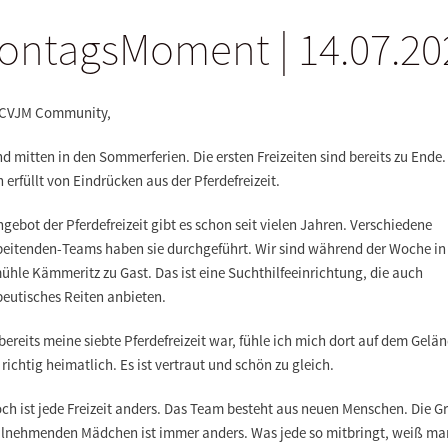
ontagsMoment | 14.07.20
 CVJM Community,
nd mitten in den Sommerferien. Die ersten Freizeiten sind bereits zu Ende.
n erfüllt von Eindrücken aus der Pferdefreizeit.
gebot der Pferdefreizeit gibt es schon seit vielen Jahren. Verschiedene
beitenden-Teams haben sie durchgeführt. Wir sind während der Woche in
hle Kämmeritz zu Gast. Das ist eine Suchthilfeeinrichtung, die auch
peutisches Reiten anbieten.
bereits meine siebte Pferdefreizeit war, fühle ich mich dort auf dem Gelä
richtig heimatlich. Es ist vertraut und schön zu gleich.
ch ist jede Freizeit anders. Das Team besteht aus neuen Menschen. Die G
eilnehmenden Mädchen ist immer anders. Was jede so mitbringt, weiß ma