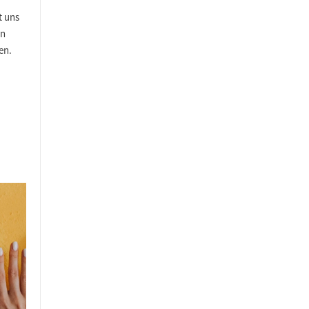
t uns
en
en.