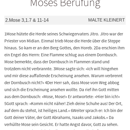
Moses Berufung
MALTE KLEINERT
2.Mose 3,1.7 & 11-14
1Mose hütete die Herde seines Schwiegervaters Jitro. Jitro war der
Priester von Midian. Einmal trieb Mose die Herde über die Steppe
hinaus. So kam er an den Berg Gottes, den Horeb. 2Da erschien ihm
ein Engel des Herrn: Eine Flamme schlug aus einem Dornbusch.
Mose bemerkte, dass der Dornbusch in Flammen stand und
trotzdem nicht verbrannte. 3Mose sagte sich: »Ich will hingehen
und mir diese auffallende Erscheinung ansehen. Warum verbrennt
der Dornbusch nicht?« 4Der Herr sah, dass Mose vom Weg abbog
und sich die Erscheinung ansehen wollte. Da rief ihn Gott mitten
aus dem Dornbusch: »Mose, Mose!« Er antwortete: »Hier bin ich!«
5Gott sprach: »Komm nicht näher! Zieh deine Schuhe aus! Der Ort,
auf dem du stehst, ist heiliges Land.« 6Weiter sprach er: Ich bin der
Gott deiner Väter, der Gott Abrahams, Isaaks und Jakobs.« Da
verhüllte Mose sein Gesicht. Er hatte Angst davor, Gott zu sehen.