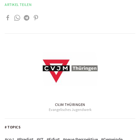
ARTIKEL TEILEN
CVJM THÜRINGEN
Evangelisches Jugendwerk
# TOPICS
#cpJ
#Predigt
#YT
#Erfurt
#neue Perspektive
#Gemeinde