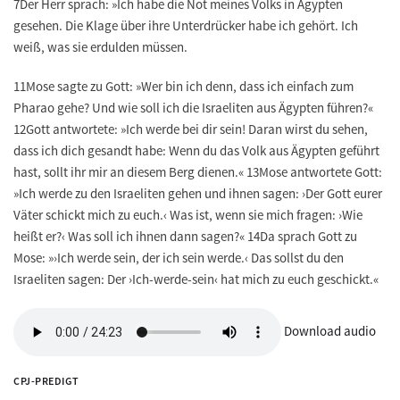
7Der Herr sprach: »Ich habe die Not meines Volks in Ägypten
gesehen. Die Klage über ihre Unterdrücker habe ich gehört. Ich
weiß, was sie erdulden müssen.
11Mose sagte zu Gott: »Wer bin ich denn, dass ich einfach zum
Pharao gehe? Und wie soll ich die Israeliten aus Ägypten führen?«
12Gott antwortete: »Ich werde bei dir sein! Daran wirst du sehen,
dass ich dich gesandt habe: Wenn du das Volk aus Ägypten geführt
hast, sollt ihr mir an diesem Berg dienen.« 13Mose antwortete Gott:
»Ich werde zu den Israeliten gehen und ihnen sagen: ›Der Gott eurer
Väter schickt mich zu euch.‹ Was ist, wenn sie mich fragen: ›Wie
heißt er?‹ Was soll ich ihnen dann sagen?« 14Da sprach Gott zu
Mose: »›Ich werde sein, der ich sein werde.‹ Das sollst du den
Israeliten sagen: Der ›Ich-werde-sein‹ hat mich zu euch geschickt.«
Download audio
CPJ-PREDIGT