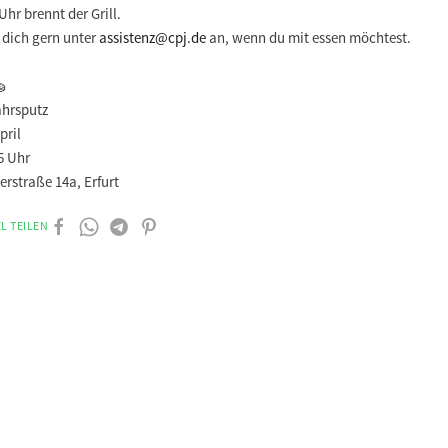
Uhr brennt der Grill.
 dich gern unter
assistenz@cpj.de
an, wenn du mit essen möchtest.
🧽
ahrsputz
pril
5 Uhr
rstraße 14a, Erfurt
L TEILEN