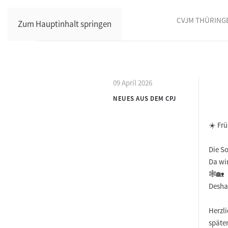
CVJM THÜRING
Zum Hauptinhalt springen
09 April 2026
NEUES AUS DEM CPJ
☀️ Fr
Die So
Da wi
🕸️🏡
Desha
Herzl
späte