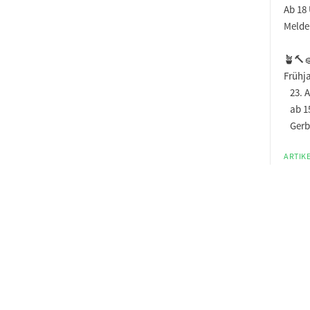
Ab 18 
Melde
🪴🔨
Frühj
23. A
ab 1
Gerbe
ARTIKE