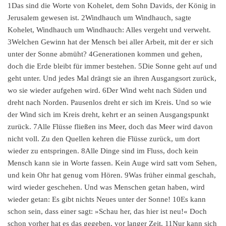
1Das sind die Worte von Kohelet, dem Sohn Davids, der König in
Jerusalem gewesen ist. 2Windhauch um Windhauch, sagte
Kohelet, Windhauch um Windhauch: Alles vergeht und verweht.
3Welchen Gewinn hat der Mensch bei aller Arbeit, mit der er sich
unter der Sonne abmüht? 4Generationen kommen und gehen,
doch die Erde bleibt für immer bestehen. 5Die Sonne geht auf und
geht unter. Und jedes Mal drängt sie an ihren Ausgangsort zurück,
wo sie wieder aufgehen wird. 6Der Wind weht nach Süden und
dreht nach Norden. Pausenlos dreht er sich im Kreis. Und so wie
der Wind sich im Kreis dreht, kehrt er an seinen Ausgangspunkt
zurück. 7Alle Flüsse fließen ins Meer, doch das Meer wird davon
nicht voll. Zu den Quellen kehren die Flüsse zurück, um dort
wieder zu entspringen. 8Alle Dinge sind im Fluss, doch kein
Mensch kann sie in Worte fassen. Kein Auge wird satt vom Sehen,
und kein Ohr hat genug vom Hören. 9Was früher einmal geschah,
wird wieder geschehen. Und was Menschen getan haben, wird
wieder getan: Es gibt nichts Neues unter der Sonne! 10Es kann
schon sein, dass einer sagt: »Schau her, das hier ist neu!« Doch
schon vorher hat es das gegeben, vor langer Zeit. 11Nur kann sich