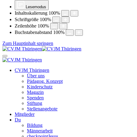
Lesemodus
Inhaltsskalierung
100
%
Schriftgröße
100
%
Zeilenhöhe
100
%
Buchstabenabstand
100
%
Zum Hauptinhalt springen
CVJM Thüringen
Über uns
Pädagog. Konzept
Kinderschutz
Magazin
Spenden
Stiftung
Stellenangebote
Mitglieder
Du
Bildung
Männerarbeit
checkpointJesus