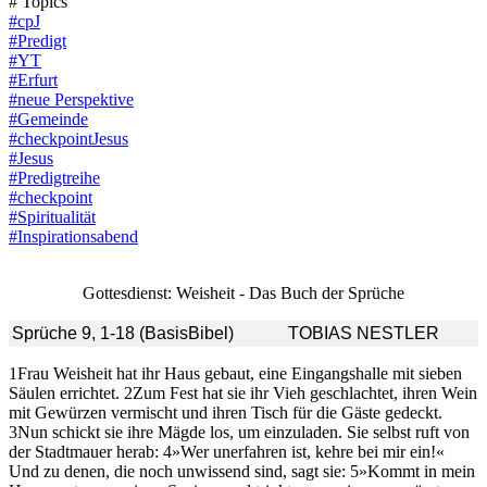
# Topics
#cpJ
#Predigt
#YT
#Erfurt
#neue Perspektive
#Gemeinde
#checkpointJesus
#Jesus
#Predigtreihe
#checkpoint
#Spiritualität
#Inspirationsabend
Gottesdienst: Weisheit - Das Buch der Sprüche
Sprüche 9, 1-18 (BasisBibel)
TOBIAS NESTLER
1Frau Weisheit hat ihr Haus gebaut, eine Eingangshalle mit sieben
Säulen errichtet. 2Zum Fest hat sie ihr Vieh geschlachtet, ihren Wein
mit Gewürzen vermischt und ihren Tisch für die Gäste gedeckt.
3Nun schickt sie ihre Mägde los, um einzuladen. Sie selbst ruft von
der Stadtmauer herab: 4»Wer unerfahren ist, kehre bei mir ein!«
Und zu denen, die noch unwissend sind, sagt sie: 5»Kommt in mein