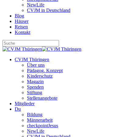
NewLife
CVJM in Deutschland
Blog
Häuser
Reisen
Kontakt
CVJM Thüringen
Über uns
Pädagog. Konzept
Kinderschutz
Magazin
Spenden
Stiftung
Stellenangebote
Mitglieder
Du
Bildung
Männerarbeit
checkpointJesus
NewLife
CVJM in Deutschland