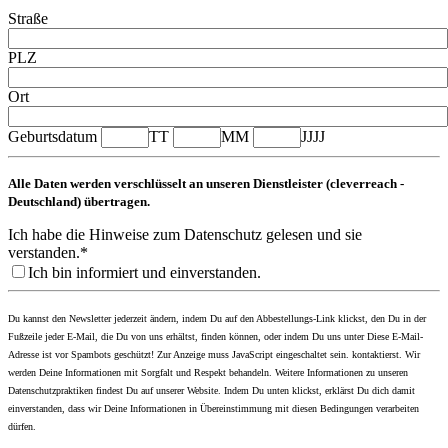
Straße
PLZ
Ort
Geburtsdatum
TT
MM
JJJJ
Alle Daten werden verschlüsselt an unseren Dienstleister (cleverreach -
Deutschland) übertragen.
Ich habe die Hinweise zum Datenschutz gelesen und sie
verstanden.*
Ich bin informiert und einverstanden.
Du kannst den Newsletter jederzeit ändern, indem Du auf den Abbestellungs-Link klickst, den Du in der
Fußzeile jeder E-Mail, die Du von uns erhältst, finden können, oder indem Du uns unter
Diese E-Mail-
Adresse ist vor Spambots geschützt! Zur Anzeige muss JavaScript eingeschaltet sein.
kontaktierst. Wir
werden Deine Informationen mit Sorgfalt und Respekt behandeln. Weitere Informationen zu unseren
Datenschutzpraktiken findest Du auf unserer Website. Indem Du unten klickst, erklärst Du dich damit
einverstanden, dass wir Deine Informationen in Übereinstimmung mit diesen Bedingungen verarbeiten
dürfen.