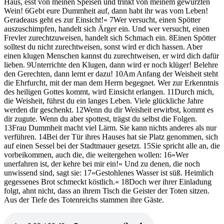
Haus, esst von meinen Speisen und trinkt von meinem gewürzten
Wein! 6Gebt eure Dummheit auf, dann habt ihr was vom Leben!
Geradeaus geht es zur Einsicht!« 7Wer versucht, einen Spötter
auszuschimpfen, handelt sich Ärger ein. Und wer versucht, einen
Frevler zurechtzuweisen, handelt sich Schmach ein. 8Einen Spötter
solltest du nicht zurechtweisen, sonst wird er dich hassen. Aber
einen klugen Menschen kannst du zurechtweisen, er wird dich dafür
lieben. 9Unterrichte den Klugen, dann wird er noch klüger! Belehre
den Gerechten, dann lernt er dazu! 10Am Anfang der Weisheit steht
die Ehrfurcht, mit der man dem Herrn begegnet. Wer zur Erkenntnis
des heiligen Gottes kommt, wird Einsicht erlangen. 11Durch mich,
die Weisheit, führst du ein langes Leben. Viele glückliche Jahre
werden dir geschenkt. 12Wenn du dir Weisheit erwirbst, kommt es
dir zugute. Wenn du aber spottest, trägst du selbst die Folgen.
13Frau Dummheit macht viel Lärm. Sie kann nichts anderes als nur
verführen. 14Bei der Tür ihres Hauses hat sie Platz genommen, sich
auf einen Sessel bei der Stadtmauer gesetzt. 15Sie spricht alle an, die
vorbeikommen, auch die, die weitergehen wollen: 16»Wer
unerfahren ist, der kehre bei mir ein!« Und zu denen, die noch
unwissend sind, sagt sie: 17»Gestohlenes Wasser ist süß. Heimlich
gegessenes Brot schmeckt köstlich.« 18Doch wer ihrer Einladung
folgt, ahnt nicht, dass an ihrem Tisch die Geister der Toten sitzen.
Aus der Tiefe des Totenreichs stammen ihre Gäste.