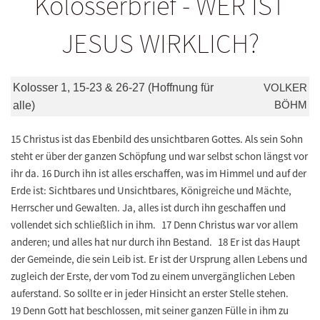
Kolosserbrief - WER IST
JESUS WIRKLICH?
Kolosser 1, 15-23 & 26-27 (Hoffnung für
VOLKER
BÖHM
alle)
15 Christus ist das Ebenbild des unsichtbaren Gottes. Als sein Sohn
steht er über der ganzen Schöpfung und war selbst schon längst vor
ihr da. 16 Durch ihn ist alles erschaffen, was im Himmel und auf der
Erde ist: Sichtbares und Unsichtbares, Königreiche und Mächte,
Herrscher und Gewalten. Ja, alles ist durch ihn geschaffen und
vollendet sich schließlich in ihm. 17 Denn Christus war vor allem
anderen; und alles hat nur durch ihn Bestand. 18 Er ist das Haupt
der Gemeinde, die sein Leib ist. Er ist der Ursprung allen Lebens und
zugleich der Erste, der vom Tod zu einem unvergänglichen Leben
auferstand. So sollte er in jeder Hinsicht an erster Stelle stehen.
19 Denn Gott hat beschlossen, mit seiner ganzen Fülle in ihm zu