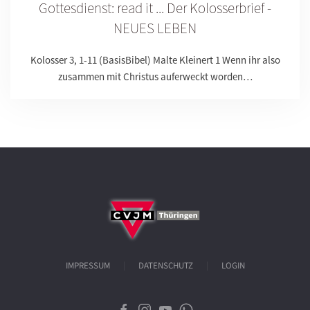
Gottesdienst: read it ... Der Kolosserbrief -
NEUES LEBEN
Kolosser 3, 1-11 (BasisBibel) Malte Kleinert 1 Wenn ihr also
zusammen mit Christus auferweckt worden…
IMPRESSUM
DATENSCHUTZ
LOGIN