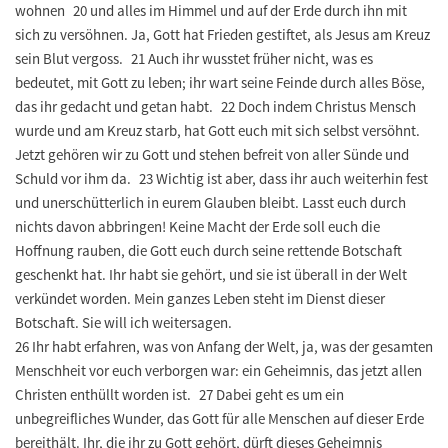
wohnen 20 und alles im Himmel und auf der Erde durch ihn mit
sich zu versöhnen. Ja, Gott hat Frieden gestiftet, als Jesus am Kreuz
sein Blut vergoss. 21 Auch ihr wusstet früher nicht, was es
bedeutet, mit Gott zu leben; ihr wart seine Feinde durch alles Böse,
das ihr gedacht und getan habt. 22 Doch indem Christus Mensch
wurde und am Kreuz starb, hat Gott euch mit sich selbst versöhnt.
Jetzt gehören wir zu Gott und stehen befreit von aller Sünde und
Schuld vor ihm da. 23 Wichtig ist aber, dass ihr auch weiterhin fest
und unerschütterlich in eurem Glauben bleibt. Lasst euch durch
nichts davon abbringen! Keine Macht der Erde soll euch die
Hoffnung rauben, die Gott euch durch seine rettende Botschaft
geschenkt hat. Ihr habt sie gehört, und sie ist überall in der Welt
verkündet worden. Mein ganzes Leben steht im Dienst dieser
Botschaft. Sie will ich weitersagen.
26 Ihr habt erfahren, was von Anfang der Welt, ja, was der gesamten
Menschheit vor euch verborgen war: ein Geheimnis, das jetzt allen
Christen enthüllt worden ist. 27 Dabei geht es um ein
unbegreifliches Wunder, das Gott für alle Menschen auf dieser Erde
bereithält. Ihr, die ihr zu Gott gehört, dürft dieses Geheimnis