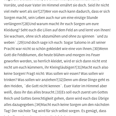
Vorräte, und euer Vater im Himmel ernährt sie doch. Seid ihr nicht
viel mehr wert als sie?[27]Wer von euch kann dadurch, dass er sich
Sorgen macht, sein Leben auch nur um eine einzige Stunde
verlängern?[28]Und warum macht ihr euch Sorgen um eure
Kleidung? Seht euch die Lilien auf dem Feld an und lernt von ihnen!
Sie wachsen, ohne sich abzumühen und ohne zu spinnen ´und zu
weben`.[29]Und doch sage ich euch: Sogar Salomo in all seiner
Pracht war nicht so schön gekleidet wie eine von ihnen.[30]Wenn
Gott die Feldblumen, die heute blühen und morgen ins Feuer
geworfen werden, so herrlich kleidet, wird er sich dann nicht erst
recht um euch kümmern, ihr Kleingläubigen?[31]Macht euch also
keine Sorgen! Fragt nicht: Was sollen wir essen? Was sollen wir
trinken? Was sollen wir anziehen?[32]Denn um diese Dinge geht es
den Heiden, ´die Gott nicht kennen`. Euer Vater im Himmel aber
weiß, dass ihr das alles braucht.[33]Es soll euch zuerst um Gottes
Reich und Gottes Gerechtigkeit gehen, dann wird euch das Übrige
alles dazugegeben.[34]Macht euch keine Sorgen um den nächsten
Tag! Der nächste Tag wird für sich selbst sorgen. Es genügt, dass