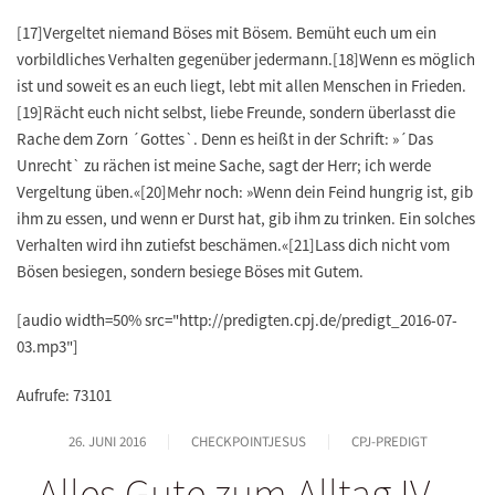
[17]Vergeltet niemand Böses mit Bösem. Bemüht euch um ein
vorbildliches Verhalten gegenüber jedermann.[18]Wenn es möglich
ist und soweit es an euch liegt, lebt mit allen Menschen in Frieden.
[19]Rächt euch nicht selbst, liebe Freunde, sondern überlasst die
Rache dem Zorn ´Gottes`. Denn es heißt in der Schrift: »´Das
Unrecht` zu rächen ist meine Sache, sagt der Herr; ich werde
Vergeltung üben.«[20]Mehr noch: »Wenn dein Feind hungrig ist, gib
ihm zu essen, und wenn er Durst hat, gib ihm zu trinken. Ein solches
Verhalten wird ihn zutiefst beschämen.«[21]Lass dich nicht vom
Bösen besiegen, sondern besiege Böses mit Gutem.
[audio width=50% src="http://predigten.cpj.de/predigt_2016-07-
03.mp3"]
Aufrufe: 73101
26. JUNI 2016
CHECKPOINTJESUS
CPJ-PREDIGT
Alles Gute zum Alltag IV –