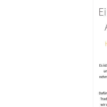
E
Es is
un
nehme
Dafür
Trad
wir 