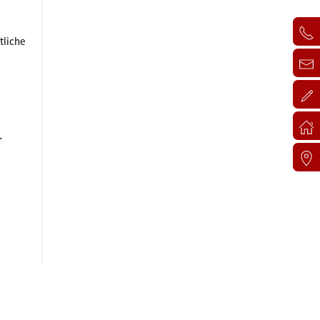
tliche
r