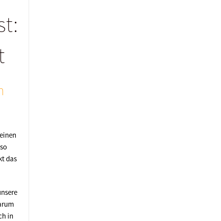
t:
t
m
heinen
lso
kt das
unsere
warum
ch in