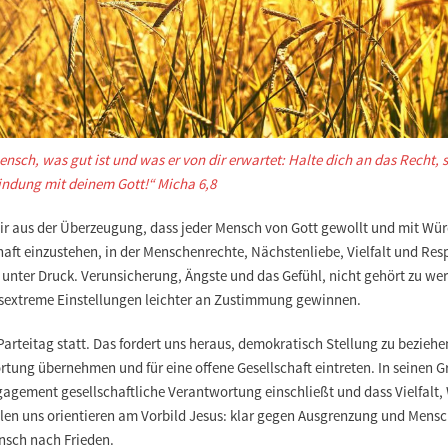
nsch, was gut ist und was er von dir erwartet: Halte dich an das Recht, 
indung mit deinem Gott!“ Micha 6,8
wir aus der Überzeugung, dass jeder Mensch von Gott gewollt und mit Würd
haft einzustehen, in der Menschenrechte, Nächstenliebe, Vielfalt und Re
r unter Druck. Verunsicherung, Ängste und das Gefühl, nicht gehört zu w
tsextreme Einstellungen leichter an Zustimmung gewinnen.
Parteitag statt. Das fordert uns heraus, demokratisch Stellung zu bezieh
tung übernehmen und für eine offene Gesellschaft eintreten. In seinen 
gagement gesellschaftliche Verantwortung einschließt und dass Vielfalt,
llen uns orientieren am Vorbild Jesus: klar gegen Ausgrenzung und Mens
nsch nach Frieden.