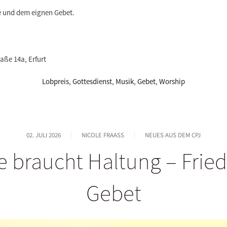
lle und dem eignen Gebet.
aße 14a, Erfurt
Lobpreis
,
Gottesdienst
,
Musik
,
Gebet
,
Worship
02. JULI 2026
NICOLE FRAASS
NEUES AUS DEM CPJ
 braucht Haltung – Frie
Gebet