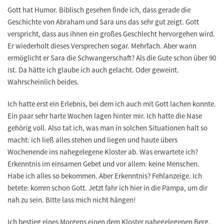
Gott hat Humor. Biblisch gesehen finde ich, dass gerade die
Geschichte von Abraham und Sara uns das sehr gut zeigt. Gott
verspricht, dass aus ihnen ein großes Geschlecht hervorgehen wird.
Er wiederholt dieses Versprechen sogar. Mehrfach. Aber wann
ermöglicht er Sara die Schwangerschaft? Als die Gute schon über 90
ist. Da hätte ich glaube ich auch gelacht. Oder geweint.
Wahrscheinlich beides.
Ich hatte erst ein Erlebnis, bei dem ich auch mit Gott lachen konnte.
Ein paar sehr harte Wochen lagen hinter mir. Ich hatte die Nase
gehörig voll. Also tat ich, was man in solchen Situationen halt so
macht: ich ließ alles stehen und liegen und haute übers
Wochenende ins nahegelegene Kloster ab. Was erwartete ich?
Erkenntnis im einsamen Gebet und vor allem: keine Menschen.
Habe ich alles so bekommen. Aber Erkenntnis? Fehlanzeige. Ich
betete: komm schon Gott. Jetzt fahr ich hier in die Pampa, um dir
nah zu sein. Bitte lass mich nicht hängen!
Ich bestieg eines Morgens einen dem Kloster nahegelegenen Berg.