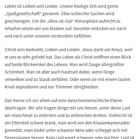
Leben ist Lieben und Leiden. Unsere heutige Zeit wird gerne
„Spaßgesellschaft“ genannt. Über schlechte Sachen wird
geschwiegen. Um die „Alles-ist-Gut“ Atmosphäre aufrecht zu
erhalten setzen wir uns Masken auf. Darunter ersticken wir nach
und nach unter unseren versteckten Gefühlen.
Christ sein bedeutet, Lieben und Leiden. Jesus starb am Kreuz, weil
er uns so sehr geliebt hat. Das Leben als Christ eröffnet einen Blick
auf beide Blickwinkel des Lebens. Man wird Zeuge allergrößter
Schönheit. Man ist aber auch hautnah dabei, wenn Dinge
verwelken und zu Staub zerfallen. Oder wenn sie mit einem lauten
Knall explodieren und nur Trümmer übrigbleiben.
Das meine ich vor allem auf eine zwischenmenschliche Ebene
übertragen. Wir alle tragen Dinge mit uns herum, unter deren Last
wir manchmal zu ersticken und zu zerbrechen drohen. Vielleicht ist
ein Elternteil schwer krank, man wird von den Klassenkameraden
gemobbt, man leidet unter schwerer Akne oder schleppt sich mit
Depressionen herum. Kein Leid wiegt schwerer oder leichter. Leid ist