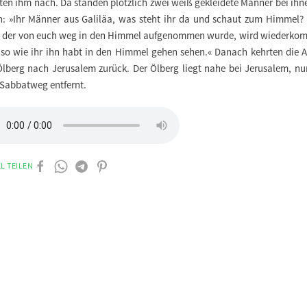
ten ihm nach. Da standen plötzlich zwei weiß gekleidete Männer bei ihne
n: »Ihr Männer aus Galiläa, was steht ihr da und schaut zum Himmel? 
, der von euch weg in den Himmel aufgenommen wurde, wird wiederko
so wie ihr ihn habt in den Himmel gehen sehen.« Danach kehrten die A
lberg nach Jerusalem zurück. Der Ölberg liegt nahe bei Jerusalem, nu
 Sabbatweg entfernt.
L TEILEN