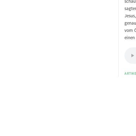
schau
sagte
Jesus
genau
vom Ö
einen
ARTIKE