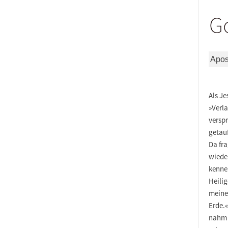
Go
Apos
Als Je
»Verl
versp
getau
Da fra
wiede
kenne
Heili
meine
Erde.
nahm 