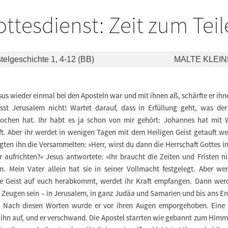
ttesdienst: Zeit zum Tei
telgeschichte 1, 4-12 (BB)
MALTE KLEI
sus wieder einmal bei den Aposteln war und mit ihnen aß, schärfte er ihn
asst Jerusalem nicht! Wartet darauf, dass in Erfüllung geht, was der
rochen hat. Ihr habt es ja schon von mir gehört: Johannes hat mit 
ft. Aber ihr werdet in wenigen Tagen mit dem Heiligen Geist getauft we
gten ihn die Versammelten: »Herr, wirst du dann die Herrschaft Gottes in
r aufrichten?« Jesus antwortete: »Ihr braucht die Zeiten und Fristen ni
n. Mein Vater allein hat sie in seiner Vollmacht festgelegt. Aber we
ge Geist auf euch herabkommt, werdet ihr Kraft empfangen. Dann werd
 Zeugen sein – in Jerusalem, in ganz Judäa und Samarien und bis ans En
« Nach diesen Worten wurde er vor ihren Augen emporgehoben. Eine
ihn auf, und er verschwand. Die Apostel starrten wie gebannt zum Himm