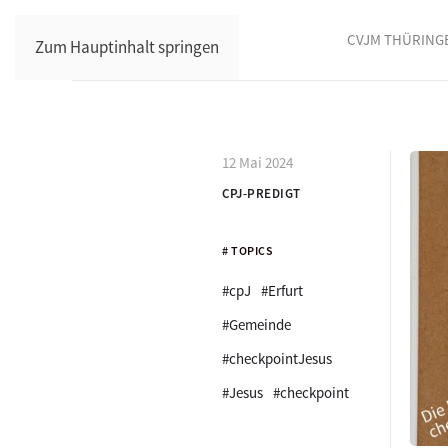
CVJM THÜRING
Zum Hauptinhalt springen
12 Mai 2024
CPJ-PREDIGT
# TOPICS
#cpJ
#Erfurt
#Gemeinde
#checkpointJesus
#Jesus
#checkpoint