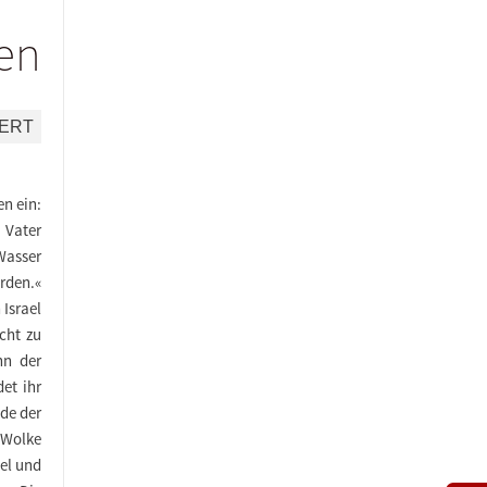
len
NERT
en ein:
 Vater
Wasser
rden.«
 Israel
cht zu
nn der
et ihr
de der
 Wolke
el und