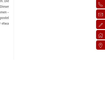
n. Die
Dieser
mmen –
postel
r etwa