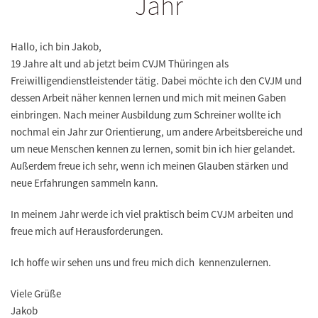
Jahr
Hallo
,
ich bin
Jakob
,
19 Jahre alt und ab jetzt beim
CVJM Th
ü
ringen
als
Freiwilligendienstleistender t
ä
tig. Dabei m
ö
chte ich den CVJM und
dessen Arbeit n
ä
her kennen lernen und mich mit meinen Gaben
einbringen. Nach meiner Ausbildung zum Schreiner wollte ich
nochmal ein Jahr zur Orientierung, um andere Arbeitsbereiche und
um neue Menschen kennen zu lernen, somit bin ich hier gelandet.
Au
ß
erdem freue ich sehr, wenn ich meinen Glauben st
ä
rken und
neue Erfahrungen sammeln kann.
In meinem Jahr werde ich viel praktisch beim CVJM arbeiten und
freue mich auf Herausforderungen.
Ich hoffe wir sehen uns und freu mich dich kennenzulernen.
Viele Grüße
Jakob