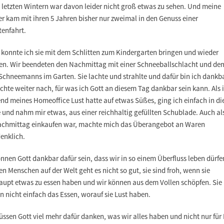
 letzten Wintern war davon leider nicht groß etwas zu sehen. Und meine
r kam mit ihren 5 Jahren bisher nur zweimal in den Genuss einer
tenfahrt.
 konnte ich sie mit dem Schlitten zum Kindergarten bringen und wieder
en. Wir beendeten den Nachmittag mit einer Schneeballschlacht und de
Schneemanns im Garten. Sie lachte und strahlte und dafür bin ich dankba
chte weiter nach, für was ich Gott an diesem Tag dankbar sein kann. Als 
nd meines Homeoffice Lust hatte auf etwas Süßes, ging ich einfach in di
und nahm mir etwas, aus einer reichhaltig gefüllten Schublade. Auch als
chmittag einkaufen war, machte mich das Überangebot an Waren
enklich.
nnen Gott dankbar dafür sein, dass wir in so einem Überfluss leben dürfe
n Menschen auf der Welt geht es nicht so gut, sie sind froh, wenn sie
aupt etwas zu essen haben und wir können aus dem Vollen schöpfen. Sie
 nicht einfach das Essen, worauf sie Lust haben.
ssen Gott viel mehr dafür danken, was wir alles haben und nicht nur für