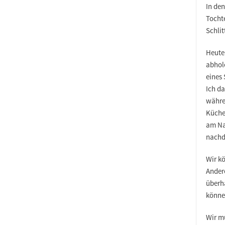
In den
Tochte
Schlit
Heute
abhol
eines 
Ich da
währe
Küche 
am Na
nachd
Wir kö
Andere
überh
können
Wir mü