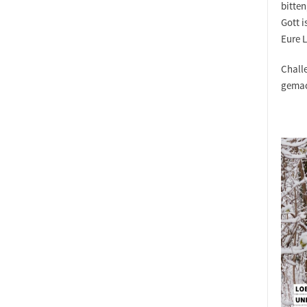
bitten
Gott 
Eure 
Chall
gema