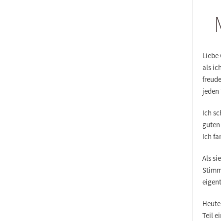
Liebe
als ic
freud
jeden
Ich sc
guten 
Ich f
Als si
Stimm
eigen
Heute
Teil e