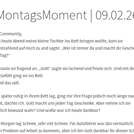
MontagsMoment | 09.02.2
 Community,
h heute Abend meine kleine Tochter ins Bett bringen wollte, kam sie
estrahlend auf mich zu und sagte: „Wer ist immer da und macht dir Gesc
 Tag?“
haute sie fragend an. „Gott“ sagte sie lachend und freute sich. Und mit d
Gefühl ging sie ins Bett.
and das süß.
e später ruhig in ihrem Bett lag, ging mir ihre Frage jedoch noch lange na
t, dachte ich. Gott macht uns jeden Tag Geschenke. Aber nehme ich sie
tlich bewusst wahr? Und wofür war ich heute dankbar?
 Morgen lag Schnee, sehr viel Schnee. Für Autofahrer war das vermutlich
in Problem auf Arbeit zu kommen, aber ich bin Gott dankbar für diesen Sc