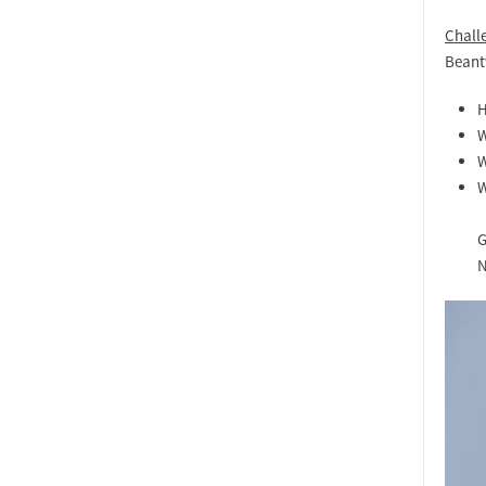
Chall
Beantw
H
W
W
W
G
N