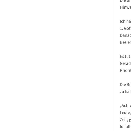
Die Bi
Hinwe
Ich h
1. Got
Danac
Bezie
Es tut
Gerade
Priori
Die B
zu hal
„Achte
Leute
Zeit, 
für all