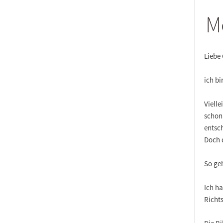
M
Liebe
ich bi
Viell
schon
entsch
Doch d
So ge
Ich h
Richts