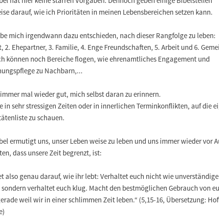
bel hat hier keine starren Vorgaben. Dennoch geben einige Bibelstellen
ise darauf, wie ich Prioritäten in meinen Lebensbereichen setzen kann.
abe mich irgendwann dazu entschieden, nach dieser Rangfolge zu leben:
t, 2. Ehepartner, 3. Familie, 4. Enge Freundschaften, 5. Arbeit und 6. Geme
h können noch Bereiche flogen, wie ehrenamtliches Engagement und
hungspflege zu Nachbarn,...
 immer mal wieder gut, mich selbst daran zu erinnern.
 in sehr stressigen Zeiten oder in innerlichen Terminkonflikten, auf die e
tätenliste zu schauen.
ibel ermutigt uns, unser Leben weise zu leben und uns immer wieder vor 
ten, dass unsere Zeit begrenzt, ist:
t also genau darauf, wie ihr lebt: Verhaltet euch nicht wie unverständige
, sondern verhaltet euch klug. Macht den bestmöglichen Gebrauch von eu
gerade weil wir in einer schlimmen Zeit leben.“ (5,15-16, Übersetzung: Ho
e)