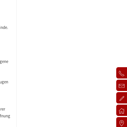
inde.
igene
Augen
rer
ffnung