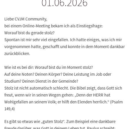
01.06.2026
Liebe CVJM Community,
bei einem Online-Meeting bekam ich als Einstiegsfrage:
Worauf bist du gerade stolz?
Spontan ist mir sehr viel eingefallen. Ich hatte einiges, was ich mir
vorgenommen hatte, geschafft und konnte in dem Moment dankbar
zurückblicken.
Wie ist es bei dir: Worauf bist du im Moment stolz?
Auf deine Noten? Deinen Körper? Deine Leistung im Job oder
Studium? Deinen Dienst in der Gemeinde?
Stolz ist nicht automatisch schlecht. Die Bibel zeigt, dass Gott sich
freut, wenn wir in seinen Wegen gehen: „Denn der HERR hat
Wohlgefallen an seinem Volk; er hilft den Elenden herrlich.“ (Psalm
149,4)
Es gibt so etwas wie „guten Stolz“. Zum Beispiel eine dankbare
Freude darüber, was Gott in deinem Leben tut. Paulus schreibt: