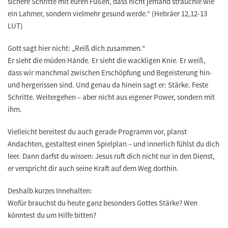
sichere Schritte mit euren Füßen, dass nicht jemand strauchle wie
ein Lahmer, sondern vielmehr gesund werde.“
(Hebräer 12,12-13
LUT)
Gott sagt hier nicht: „Reiß dich zusammen.“
Er sieht die müden Hände. Er sieht die wackligen Knie. Er weiß,
dass wir manchmal zwischen Erschöpfung und Begeisterung hin-
und hergerissen sind. Und genau da hinein sagt er: Stärke. Feste
Schritte. Weitergehen – aber nicht aus eigener Power, sondern mit
ihm.
Vielleicht bereitest du auch gerade Programm vor, planst
Andachten, gestaltest einen Spielplan – und innerlich fühlst du dich
leer. Dann darfst du wissen: Jesus ruft dich nicht nur in den Dienst,
er verspricht dir auch seine Kraft auf dem Weg dorthin.
Deshalb kurzes Innehalten:
Wofür brauchst du heute ganz besonders Gottes Stärke? Wen
könntest du um Hilfe bitten?