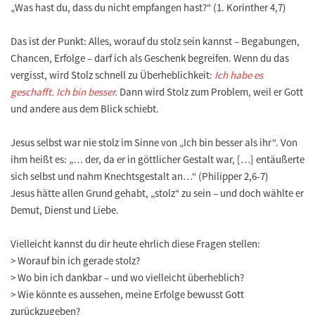
„Was hast du, dass du nicht empfangen hast?“ (1. Korinther 4,7)
Das ist der Punkt: Alles, worauf du stolz sein kannst – Begabungen,
Chancen, Erfolge – darf ich als Geschenk begreifen. Wenn du das
vergisst, wird Stolz schnell zu Überheblichkeit:
Ich habe es
geschafft. Ich bin besser.
Dann wird Stolz zum Problem, weil er Gott
und andere aus dem Blick schiebt.
Jesus selbst war nie stolz im Sinne von „Ich bin besser als ihr“. Von
ihm heißt es: „… der, da er in göttlicher Gestalt war, […] entäußerte
sich selbst und nahm Knechtsgestalt an…“ (Philipper 2,6-7)
Jesus hätte allen Grund gehabt, „stolz“ zu sein – und doch wählte er
Demut, Dienst und Liebe.
Vielleicht kannst du dir heute ehrlich diese Fragen stellen:
> Worauf bin ich gerade stolz?
> Wo bin ich dankbar – und wo vielleicht überheblich?
> Wie könnte es aussehen, meine Erfolge bewusst Gott
zurückzugeben?