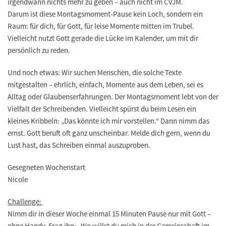
irgendwann nichts mehr zu geben – auch nicht im CVJM.
Darum ist diese Montagsmoment-Pause kein Loch, sondern ein
Raum: für dich, für Gott, für leise Momente mitten im Trubel.
Vielleicht nutzt Gott gerade die Lücke im Kalender, um mit dir
persönlich zu reden.
Und noch etwas: Wir suchen Menschen, die solche Texte
mitgestalten – ehrlich, einfach, Momente aus dem Leben, sei es
Alltag oder Glaubenserfahrungen. Der Montagsmoment lebt von der
Vielfalt der Schreibenden. Vielleicht spürst du beim Lesen ein
kleines Kribbeln: „Das könnte ich mir vorstellen.“ Dann nimm das
ernst. Gott beruft oft ganz unscheinbar. Melde dich gern, wenn du
Lust hast, das Schreiben einmal auszuproben.
Gesegneten Wochenstart
Nicole
Challenge:
Nimm dir in dieser Woche einmal 15 Minuten Pause nur mit Gott –
ohne Handy. Frag ihn: „Wo willst du mich in der Gemeinschaft im