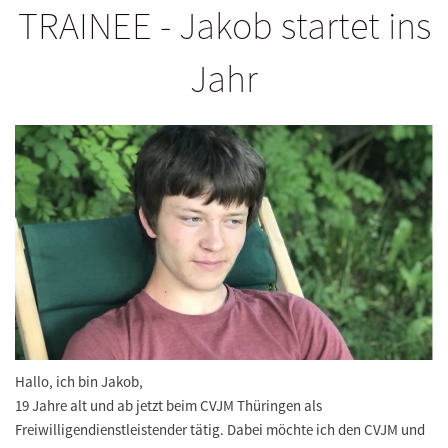
TRAINEE - Jakob startet ins
Jahr
Hallo
,
ich bin
Jakob
,
19 Jahre alt und ab jetzt beim
CVJM Th
ü
ringen
als
Freiwilligendienstleistender t
ä
tig. Dabei m
ö
chte ich den CVJM und