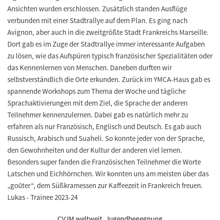
Ansichten wurden erschlossen. Zusätzlich standen Ausflüge
verbunden mit einer Stadtrallye auf dem Plan. Es ging nach
Avignon, aber auch in die zweitgrößte Stadt Frankreichs Marseille.
Dort gab es im Zuge der Stadtrallye immer interessante Aufgaben
zu lösen, wie das Aufspüren typisch französischer Spezialitäten oder
das Kennenlernen von Menschen. Daneben durften wir
selbstverständlich die Orte erkunden. Zurück im YMCA-Haus gab es
spannende Workshops zum Thema der Woche und tägliche
Sprachaktivierungen mit dem Ziel, die Sprache der anderen
Teilnehmer kennenzulernen. Dabei gab es natürlich mehr zu
erfahren als nur Französisch, Englisch und Deutsch. Es gab auch
Russisch, Arabisch und Suaheli. So konnte jeder von der Sprache,
den Gewohnheiten und der Kultur der anderen viel lernen.
Besonders super fanden die Französischen Teilnehmer die Worte
Latschen und Eichhörnchen. Wir konnten uns am meisten über das
„goûter“, dem Süßkramessen zur Kaffeezeit in Frankreich freuen.
Lukas - Trainee 2023-24
CVJM weltweit
,
Jugendbegegnung