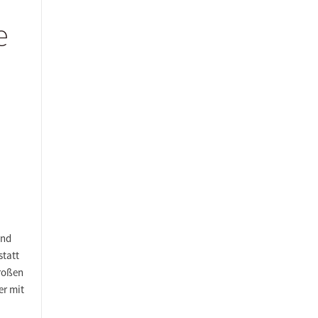
e
und
statt
großen
er mit