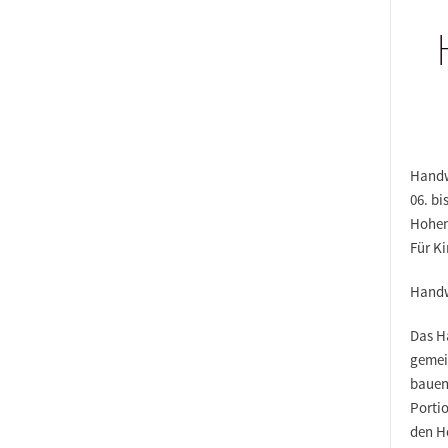
Handw
06. bi
Hohen
Für Ki
Handw
Das H
gemei
bauen
Porti
den H