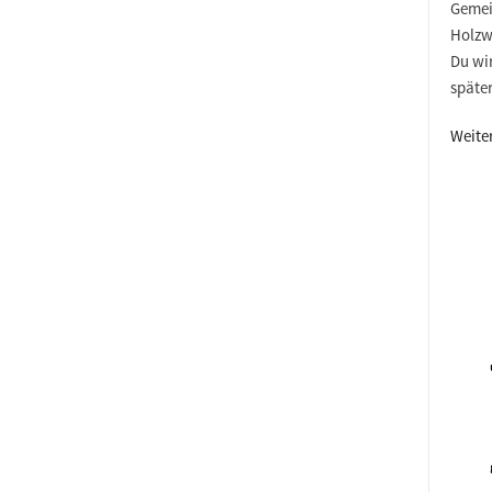
Gemei
Holzw
Du wir
späte
Weite