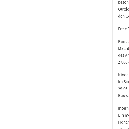
beson
Outdo
den G
Freie 
Kanut
Macht
des Al
27.06.
Kinde
Im So
29.06.
Bauw
Inter
Ein m
Hohen
14.-19