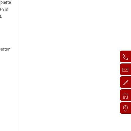
plette
en in
t.
 Natur