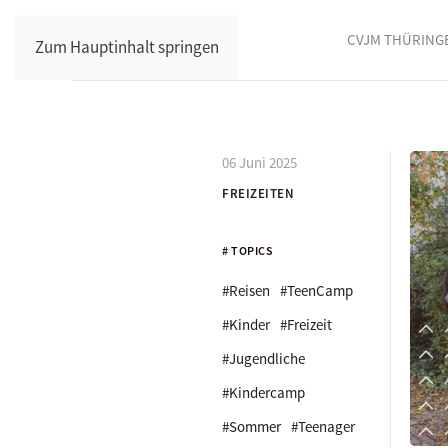
CVJM THÜRING
Zum Hauptinhalt springen
06 Juni 2025
FREIZEITEN
# TOPICS
#Reisen
#TeenCamp
#Kinder
#Freizeit
#Jugendliche
#Kindercamp
#Sommer
#Teenager