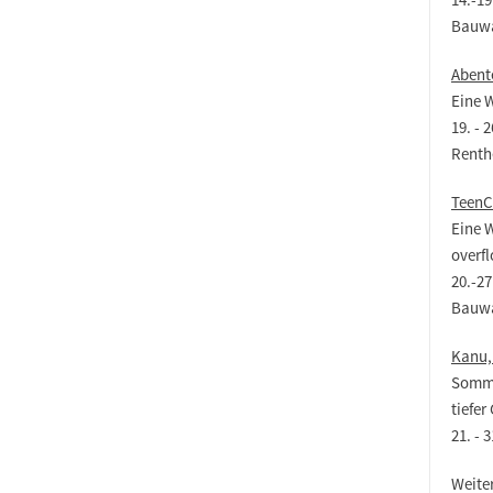
Bauw
Abente
Eine 
19. - 
Renth
TeenC
Eine 
overf
20.-27
Bauw
Kanu, 
Somme
tiefer
21. - 
Weiter