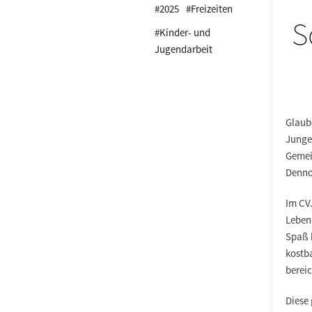
#2025
#Freizeiten
S
#Kinder- und
Jugendarbeit
Glaub
Junge
Gemein
Denno
Im CV
Leben 
Spaß h
kostb
berei
Diese 