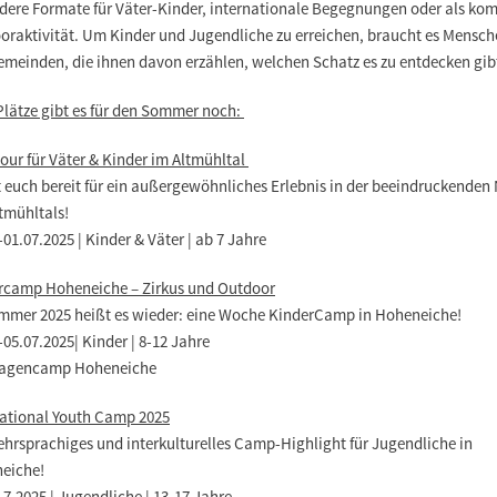
dere Formate für Väter-Kinder, internationale Begegnungen oder als kom
oraktivität. Um Kinder und Jugendliche zu erreichen, braucht es Mensch
emeinden, die ihnen davon erzählen, welchen Schatz es zu entdecken gib
Plätze gibt es für den Sommer noch:
our für Väter & Kinder im Altmühltal
 euch bereit für ein außergewöhnliches Erlebnis in der beeindruckenden
tmühltals!
-01.07.2025 | Kinder & Väter | ab 7 Jahre
rcamp Hoheneiche – Zirkus und Outdoor
mmer 2025 heißt es wieder: eine Woche KinderCamp in Hoheneiche!
-05.07.2025| Kinder | 8-12 Jahre
agencamp Hoheneiche
national Youth Camp 2025
ehrsprachiges und interkulturelles Camp-Highlight für Jugendliche in
eiche!
.7.2025 | Jugendliche | 13-17 Jahre