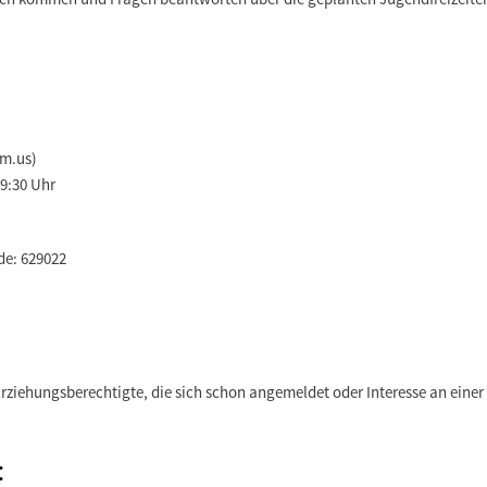
m.us)
19:30 Uhr
e: 629022
rziehungsberechtigte, die sich schon angemeldet oder Interesse an eine
: