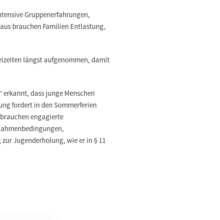
intensive Gruppenerfahrungen,
naus brauchen Familien Entlastung,
reizeiten längst aufgenommen, damit
“ erkannt, dass junge Menschen
ung fordert in den Sommerferien
 brauchen engagierte
re Rahmenbedingungen,
zur Jugenderholung, wie er in § 11