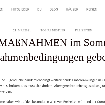
EN
MITGLIEDER
DU
BLOG
HÄUSER
REISEN
21. MAI 2021
TOBIAS NESTLER
FREIZEITEN
MAßNAHMEN im Somme
ahmenbedingungen geb
 und Jugendliche pandemiebedingt weitreichende Einschränkungen in K
beschnitten. Das muss sich ändern! Altersgerechte Lebensgestaltung u
 werden.
nahme haben wir auf den besonderen Wert von Freizeiten während der C