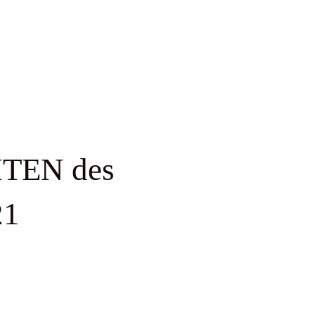
ITEN des
21