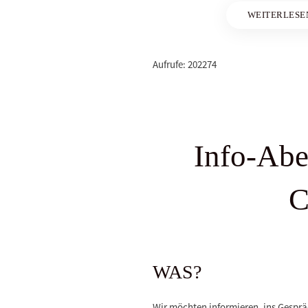
WEITERLESE
Aufrufe: 202274
Info-Ab
C
WAS?
Wir möchten informieren, ins Gespr