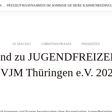
N … FREIZEITMASSNAHMEN IM SOMMER SICHERE RAHMENBEDINGU
19. MAI 2021
CHRISTIAN FRAASS
FREIZEITEN
end zu JUGENDFREIZE
VJM Thüringen e.V. 20
äch kommen und Fragen beantworten über die geplanten Jugendfreizeiten