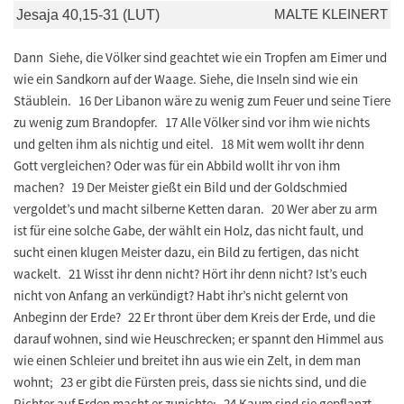
MALTE KLEINERT
Jesaja 40,15-31 (LUT)
Dann Siehe, die Völker sind geachtet wie ein Tropfen am Eimer und
wie ein Sandkorn auf der Waage. Siehe, die Inseln sind wie ein
Stäublein. 16 Der Libanon wäre zu wenig zum Feuer und seine Tiere
zu wenig zum Brandopfer. 17 Alle Völker sind vor ihm wie nichts
und gelten ihm als nichtig und eitel. 18 Mit wem wollt ihr denn
Gott vergleichen? Oder was für ein Abbild wollt ihr von ihm
machen? 19 Der Meister gießt ein Bild und der Goldschmied
vergoldet’s und macht silberne Ketten daran. 20 Wer aber zu arm
ist für eine solche Gabe, der wählt ein Holz, das nicht fault, und
sucht einen klugen Meister dazu, ein Bild zu fertigen, das nicht
wackelt. 21 Wisst ihr denn nicht? Hört ihr denn nicht? Ist’s euch
nicht von Anfang an verkündigt? Habt ihr’s nicht gelernt von
Anbeginn der Erde? 22 Er thront über dem Kreis der Erde, und die
darauf wohnen, sind wie Heuschrecken; er spannt den Himmel aus
wie einen Schleier und breitet ihn aus wie ein Zelt, in dem man
wohnt; 23 er gibt die Fürsten preis, dass sie nichts sind, und die
Richter auf Erden macht er zunichte: 24 Kaum sind sie gepflanzt,