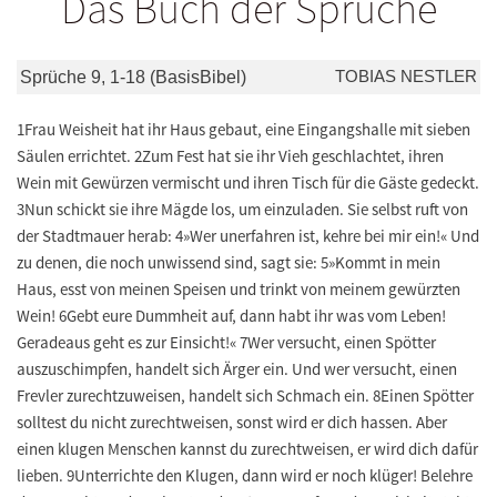
Das Buch der Sprüche
TOBIAS NESTLER
Sprüche 9, 1-18 (BasisBibel)
1Frau Weisheit hat ihr Haus gebaut, eine Eingangshalle mit sieben
Säulen errichtet. 2Zum Fest hat sie ihr Vieh geschlachtet, ihren
Wein mit Gewürzen vermischt und ihren Tisch für die Gäste gedeckt.
3Nun schickt sie ihre Mägde los, um einzuladen. Sie selbst ruft von
der Stadtmauer herab: 4»Wer unerfahren ist, kehre bei mir ein!« Und
zu denen, die noch unwissend sind, sagt sie: 5»Kommt in mein
Haus, esst von meinen Speisen und trinkt von meinem gewürzten
Wein! 6Gebt eure Dummheit auf, dann habt ihr was vom Leben!
Geradeaus geht es zur Einsicht!« 7Wer versucht, einen Spötter
auszuschimpfen, handelt sich Ärger ein. Und wer versucht, einen
Frevler zurechtzuweisen, handelt sich Schmach ein. 8Einen Spötter
solltest du nicht zurechtweisen, sonst wird er dich hassen. Aber
einen klugen Menschen kannst du zurechtweisen, er wird dich dafür
lieben. 9Unterrichte den Klugen, dann wird er noch klüger! Belehre