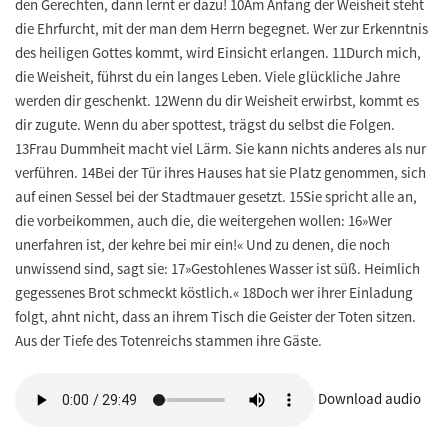
den Gerechten, dann lernt er dazu! 10Am Anfang der Weisheit steht
die Ehrfurcht, mit der man dem Herrn begegnet. Wer zur Erkenntnis
des heiligen Gottes kommt, wird Einsicht erlangen. 11Durch mich,
die Weisheit, führst du ein langes Leben. Viele glückliche Jahre
werden dir geschenkt. 12Wenn du dir Weisheit erwirbst, kommt es
dir zugute. Wenn du aber spottest, trägst du selbst die Folgen.
13Frau Dummheit macht viel Lärm. Sie kann nichts anderes als nur
verführen. 14Bei der Tür ihres Hauses hat sie Platz genommen, sich
auf einen Sessel bei der Stadtmauer gesetzt. 15Sie spricht alle an,
die vorbeikommen, auch die, die weitergehen wollen: 16»Wer
unerfahren ist, der kehre bei mir ein!« Und zu denen, die noch
unwissend sind, sagt sie: 17»Gestohlenes Wasser ist süß. Heimlich
gegessenes Brot schmeckt köstlich.« 18Doch wer ihrer Einladung
folgt, ahnt nicht, dass an ihrem Tisch die Geister der Toten sitzen.
Aus der Tiefe des Totenreichs stammen ihre Gäste.
Download audio