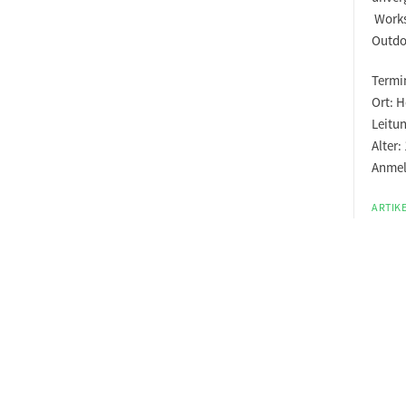
Works
Outdo
Termi
Ort:
H
Leitu
Alter:
Anmel
ARTIKE