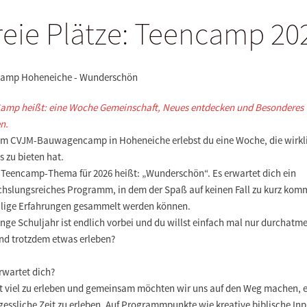
reie Plätze: Teencamp 20
amp Hoheneiche - Wunderschön
amp heißt: eine Woche Gemeinschaft, Neues entdecken und Besonderes
n.
em CVJM-Bauwagencamp in Hoheneiche erlebst du eine Woche, die wirkl
s zu bieten hat.
 Teencamp-Thema für 2026 heißt: „Wunderschön“. Es erwartet dich ein
hslungsreiches Programm, in dem der Spaß auf keinen Fall zu kurz kom
lige Erfahrungen gesammelt werden können.
nge Schuljahr ist endlich vorbei und du willst einfach mal nur durchatm
und trotzdem etwas erleben?
rwartet dich?
bt viel zu erleben und gemeinsam möchten wir uns auf den Weg machen, 
essliche Zeit zu erleben. Auf Programmpunkte wie kreative biblische Inp