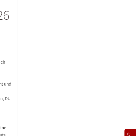
26
ich
mt und
en, DU
eine
uts,