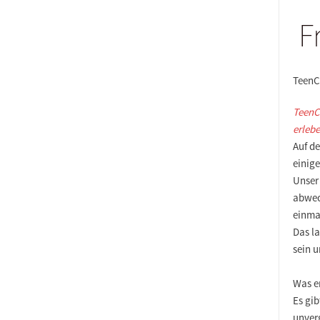
F
TeenC
TeenC
erlebe
Auf d
einige
Unser
abwec
einma
Das la
sein 
Was e
Es gi
unverg