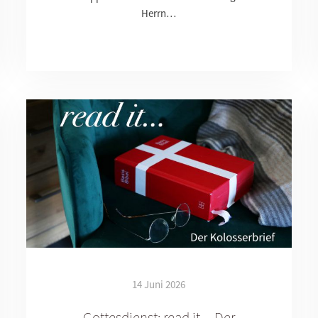
Herrn…
14 Juni 2026
Gottesdienst: read it ... Der