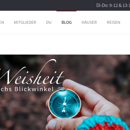
Di-Do: 9-12 & 13-
EN
MITGLIEDER
DU
BLOG
HÄUSER
REISEN