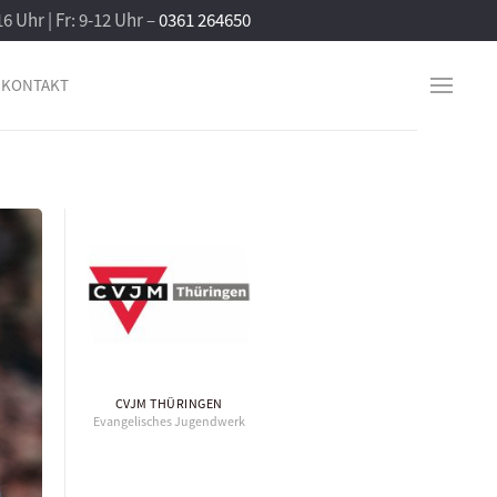
16 Uhr | Fr: 9-12 Uhr –
0361 264650
KONTAKT
CVJM THÜRINGEN
Evangelisches Jugendwerk