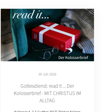
05 Juli 2026
Gottesdienst: read it ... Der
Kolosserbrief - MIT CHRISTUS IM
ALLTAG
Kolosser 4, 2-6 (Luther 2017) Tristan Krüger