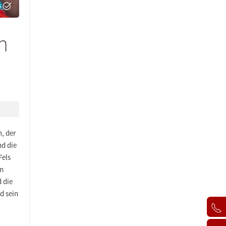
m
, der
nd die
Fels
em
d die
d sein