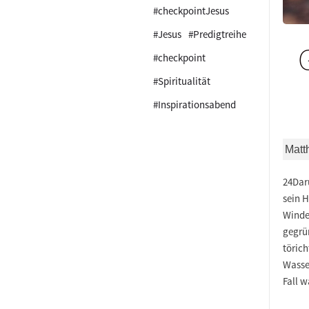
#checkpointJesus
#Jesus
#Predigtreihe
#checkpoint
#Spiritualität
#Inspirationsabend
Matt
24Daru
sein H
Winde 
gegrün
törich
Wasse
Fall w