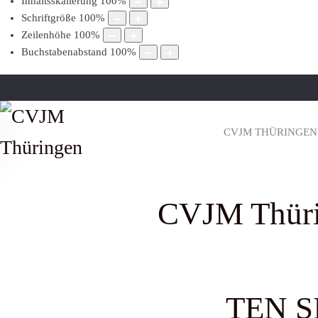
Inhaltsskalierung
100
%
Schriftgröße
100
%
Zeilenhöhe
100
%
Buchstabenabstand
100
%
CVJM THÜRINGEN
CVJM Thüri
TEN SI