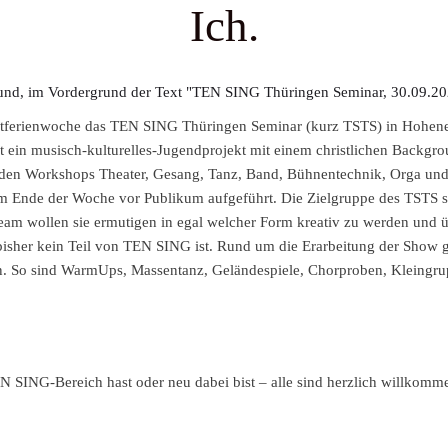
9 - 12:00
Ich.
rbstferienwoche das TEN SING Thüringen Seminar (kurz TSTS) in Hohenei
ein musisch-kulturelles-Jugendprojekt mit einem christlichen Backgroun
in den Workshops Theater, Gesang, Tanz, Band, Bühnentechnik, Orga 
d am Ende der Woche vor Publikum aufgeführt. Die Zielgruppe des TSTS
Team wollen sie ermutigen in egal welcher Form kreativ zu werden und ü
bisher kein Teil von TEN SING ist. Rund um die Erarbeitung der Show g
n. So sind WarmUps, Massentanz, Geländespiele, Chorproben, Kleingru
EN SING-Bereich hast oder neu dabei bist – alle sind herzlich willkom