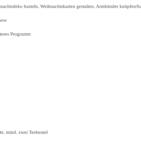
achtsdeko basteln, Weihnachtskarten gestalten, Armbänder knüpfen/ba
In unregelmäßig
show
Gern kannst du 
iteres Programm
Mit der Bereitschaft 
ein. Du zeig
Vorname*
Nachname*
E-Mail*
Handy (freiwillige A
tte, mind. zwei Teebeutel
Ich möchte Informat