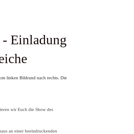
 Newsletter
CVJM-Community
MontagsMoment
ekomme ich per:
Angaben:
- Einladung
eiche
TT
MM
JJJJ
lüsselt an unseren Dienstleister (cleverreach - Deutschland) übertragen.
tieren wir Euch die Show des
e zum Datenschutz gelesen und sie verstanden.*
t und einverstanden.
naus an einer beeindruckenden