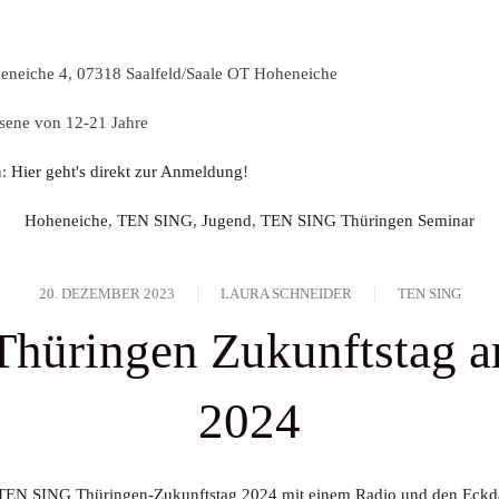
eneiche 4, 07318 Saalfeld/Saale OT Hoheneiche
ene von 12-21 Jahre
n:
Hier geht's direkt zur Anmeldung
!
Hoheneiche
,
TEN SING
,
Jugend
,
TEN SING Thüringen Seminar
20. DEZEMBER 2023
LAURA SCHNEIDER
TEN SING
üringen Zukunftstag a
2024