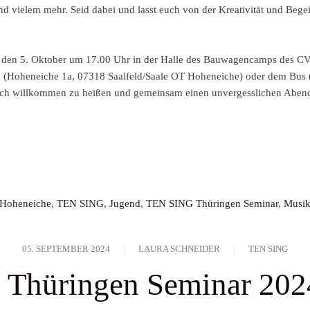
Du kannst den Newsletter jederz
d vielem mehr. Seid dabei und lasst euch von der Kreativität und Bege
uns erhältst, finden können, od
eingeschaltet sein.
kontaktierst. 
Datenschutzpraktiken findest Du 
 den 5. Oktober um 17.00 Uhr in der Halle des Bauwagencamps des 
Informationen in Übereinstimmu
(Hoheneiche 1a, 07318 Saalfeld/Saale OT Hoheneiche) oder dem Bus (H
 euch willkommen zu heißen und gemeinsam einen unvergesslichen Abend
Hoheneiche
,
TEN SING
,
Jugend
,
TEN SING Thüringen Seminar
,
Musi
Dienstag bis D
09 - 12:00 und
05. SEPTEMBER 2024
LAURA SCHNEIDER
TEN SING
Thüringen Seminar 2024:
Freitag: