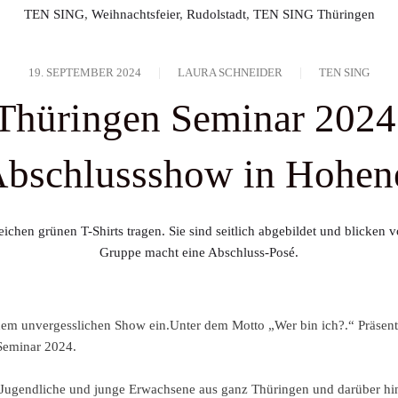
TEN SING
,
Weihnachtsfeier
,
Rudolstadt
,
TEN SING Thüringen
CVJM Thüringen
Den Informationen b
eMail
19. SEPTEMBER 2024
LAURA SCHNEIDER
TEN SING
Freiwillige 
hüringen Seminar 2024 
Straße
Abschlussshow in Hohen
PLZ
Ort
Geburtsdatum
Alle Daten werden versch
inem unvergesslichen Show ein.Unter dem Motto „Wer bin ich?.“ Präsen
Ich habe die Hinweis
Seminar 2024.
Ich bin informier
0 Jugendliche und junge Erwachsene aus ganz Thüringen und darüber hi