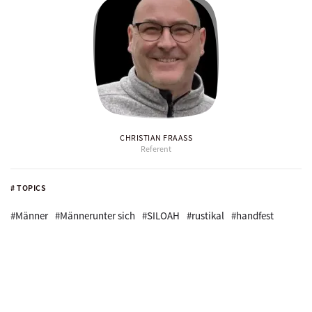
CHRISTIAN FRAASS
Referent
# TOPICS
#Männer
#Männerunter sich
#SILOAH
#rustikal
#handfest