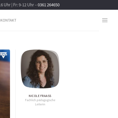
16 Uhr | Fr: 9-12 Uhr –
0361 264650
KONTAKT
NICOLE FRAASS
Fachlich pädagogische
Leiterin