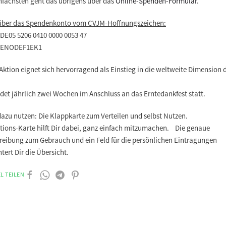
nfachsten geht das übrigens über das
Online-Spenden-Formular
.
über das Spendenkonto vom CVJM-Hoffnungszeichen:
 DE05 5206 0410 0000 0053 47
 GENODEF1EK1
Aktion eignet sich hervorragend als Einstieg in die weltweite Dimension 
ndet jährlich zwei Wochen im Anschluss an das Erntedankfest statt.
dazu nutzen: Die Klappkarte zum Verteilen und selbst Nutzen.
ktions-Karte hilft Dir dabei, ganz einfach mitzumachen. Die genaue
reibung zum Gebrauch und ein Feld für die persönlichen Eintragungen
htert Dir die Übersicht.
L TEILEN