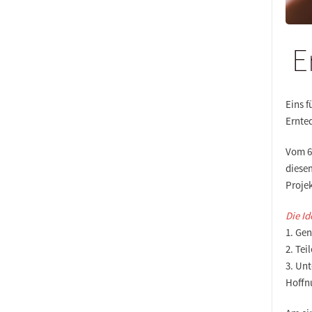
E
Eins f
Ernte
Vom 6.
diese
Proje
Die Id
1. Gen
2. Tei
3. Un
Hoffn