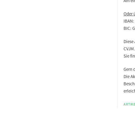
Am ei
Oder 
IBAN:
BIC:
Diese 
CVJM.
Sie fi
Gern 
Die A
Besch
erleic
ARTIKE