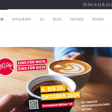
Di-Do: 9-12 & 13-
EN
MITGLIEDER
DU
BLOG
HÄUSER
REISEN