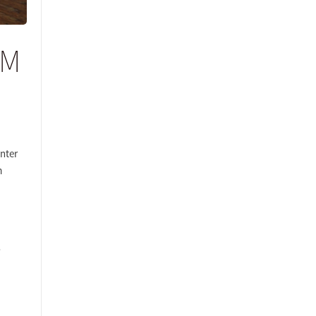
JM
Unter
m
"