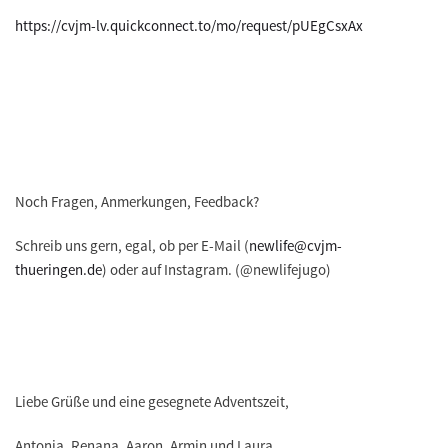
https://cvjm-lv.quickconnect.to/mo/request/pUEgCsxAx
Noch Fragen, Anmerkungen, Feedback?
Schreib uns gern, egal, ob per E-Mail (
newlife@cvjm-
thueringen.de
) oder auf Instagram. (@newlifejugo)
Liebe Grüße und eine gesegnete Adventszeit,
Antonia, Renana, Aaron, Armin und Laura