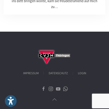
ins Bett bringen wollte, kam sie freudestrahlend auf mich
zu…
IMPRESSUM
DATENSCHUTZ
LOGIN