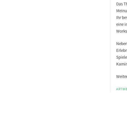
Das T
Meinu
Ihr be
eine 
Works
Neben
Erleb
Spiel
Kamin
Weite
ARTIKE