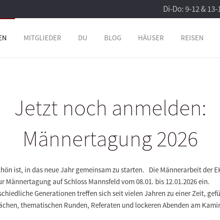
Di-Do: 9-12 & 13-
EN
MITGLIEDER
DU
BLOG
HÄUSER
REISEN
Jetzt noch anmelden:
Männertagung 2026
chön ist, in das neue Jahr gemeinsam zu starten. Die Männerarbeit der 
ur Männertagung auf Schloss Mannsfeld vom 08.01. bis 12.01.2026 ein.
chiedliche Generationen treffen sich seit vielen Jahren zu einer Zeit, gefü
ächen, thematischen Runden, Referaten und lockeren Abenden am Kami