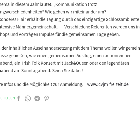
hema in diesem Jahr lautet: „Kommunikation trotz
ngsverschiedenheiten“ Wie gehen wir miteinander um?
sonderes Flair erhält die Tagung durch das einzigartige Schlossambiente
intensive Männergemeinschaft. Verschiedene Referenten werden uns in
hops und Vorträgen Impulse für die gemeinsamen Tage geben.
 der inhaltlichen Auseinandersetzung mit dem Thema wollen wir gemei
nisse genießen, wie einen gemeinsamen Ausflug, einen actionreichen
eabend, ein Irish Folk Konzert mit Jack&Queen oder den legendären
abend am Sonntagabend. Seien Sie dabei!
re Infos und die Möglichkeit zur Anmeldung:
www.cvjm-freizeit.de
L TEILEN