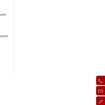
 und
nsame