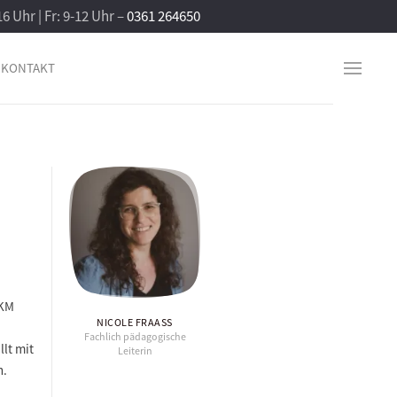
16 Uhr | Fr: 9-12 Uhr –
0361 264650
KONTAKT
EKM
NICOLE FRAASS
Fachlich pädagogische
llt mit
Leiterin
n.