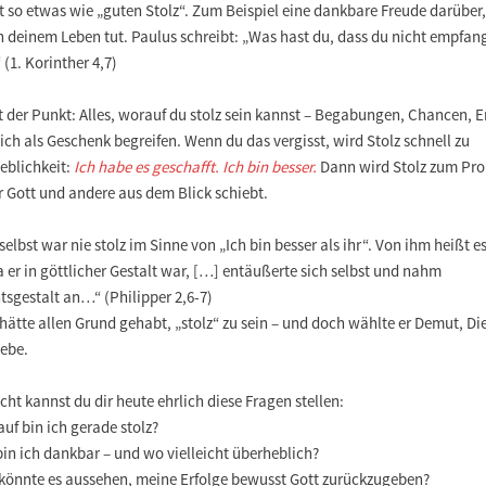
t so etwas wie „guten Stolz“. Zum Beispiel eine dankbare Freude darüber
n deinem Leben tut. Paulus schreibt: „Was hast du, dass du nicht empfan
 (1. Korinther 4,7)
t der Punkt: Alles, worauf du stolz sein kannst – Begabungen, Chancen, E
 ich als Geschenk begreifen. Wenn du das vergisst, wird Stolz schnell zu
eblichkeit:
Ich habe es geschafft. Ich bin besser.
Dann wird Stolz zum Pr
r Gott und andere aus dem Blick schiebt.
selbst war nie stolz im Sinne von „Ich bin besser als ihr“. Von ihm heißt e
a er in göttlicher Gestalt war, […] entäußerte sich selbst und nahm
sgestalt an…“ (Philipper 2,6-7)
hätte allen Grund gehabt, „stolz“ zu sein – und doch wählte er Demut, Di
iebe.
icht kannst du dir heute ehrlich diese Fragen stellen:
uf bin ich gerade stolz?
in ich dankbar – und wo vielleicht überheblich?
 könnte es aussehen, meine Erfolge bewusst Gott zurückzugeben?