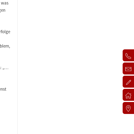
, was
gen
rfolge
oblem,
s: „…
enst