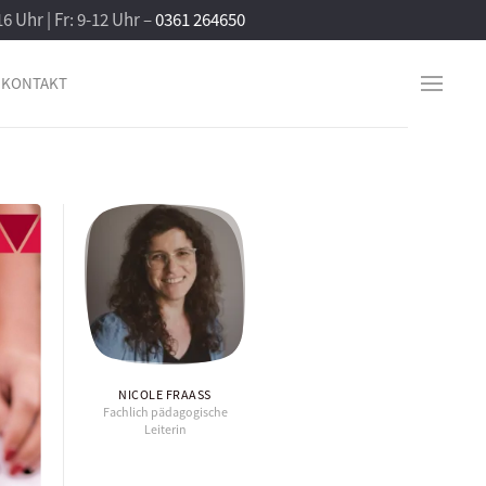
16 Uhr | Fr: 9-12 Uhr –
0361 264650
KONTAKT
NICOLE FRAASS
Fachlich pädagogische
Leiterin