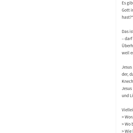
Es gib
Gott i
hast?“
Das is
– darf
Überh
weil e
Jesus 
der, d
Knecht
Jesus 
und L
Vielle
> Wora
> Wo b
> Wie