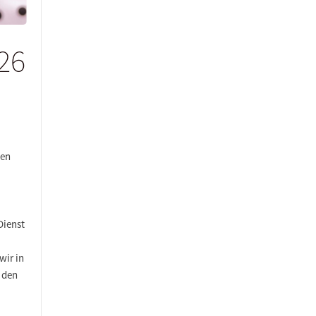
26
men
Dienst
wir in
 den