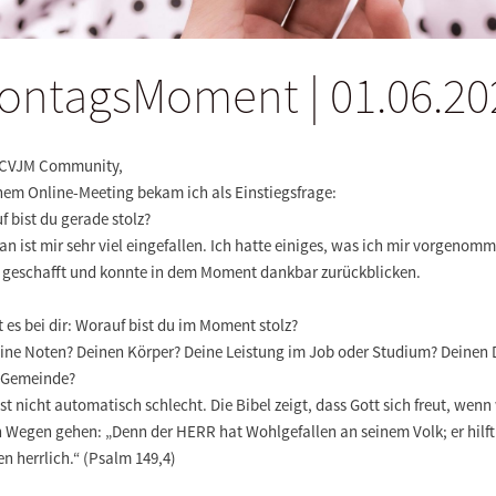
ontagsMoment | 01.06.20
 CVJM Community,
nem Online-Meeting bekam ich als Einstiegsfrage:
f bist du gerade stolz?
n ist mir sehr viel eingefallen. Ich hatte einiges, was ich mir vorgenom
, geschafft und konnte in dem Moment dankbar zurückblicken.
t es bei dir: Worauf bist du im Moment stolz?
eine Noten? Deinen Körper? Deine Leistung im Job oder Studium? Deinen 
r Gemeinde?
ist nicht automatisch schlecht. Die Bibel zeigt, dass Gott sich freut, wenn 
n Wegen gehen: „Denn der HERR hat Wohlgefallen an seinem Volk; er hilft
n herrlich.“ (Psalm 149,4)