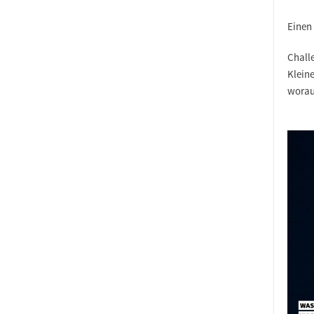
Einen
Chall
Klein
worauf