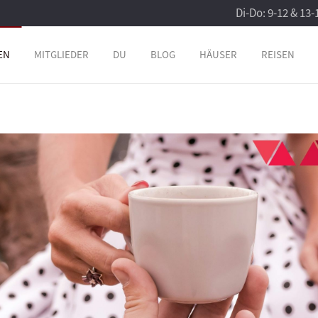
Di-Do: 9-12 & 13-
EN
MITGLIEDER
DU
BLOG
HÄUSER
REISEN