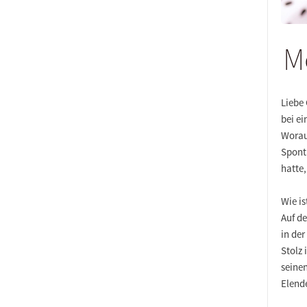
M
Liebe
bei ei
Worau
Sponta
hatte
Wie is
Auf d
in de
Stolz 
seine
Elende