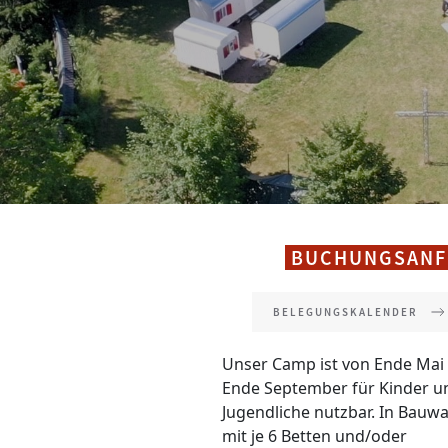
BUCHUNGSANFR
BELEGUNGSKALENDER
Unser Camp ist von Ende Mai 
einer Küche, in der für bis zu
Ende September für Kinder u
Personen gekocht werden kan
Jugendliche nutzbar. In Bauw
steht das ganze Jahr 
mit je 6 Betten und/oder