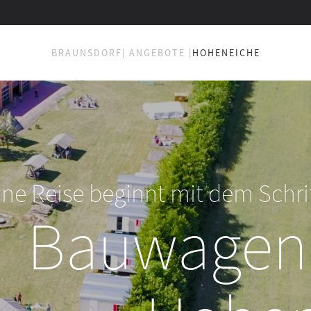
BRAUNSDORF
| ANGEBOTE |
HOHENEICHE
ine Reise beginnt mit dem Schr
Bauwage