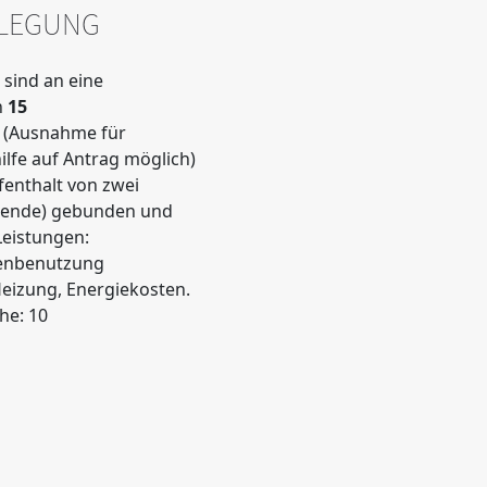
LEGUNG
 sind an eine
n
15
(Ausnahme für
lfe auf Antrag möglich)
enthalt von zwei
ende) gebunden und
Leistungen:
enbenutzung
Heizung, Energiekosten.
he: 10