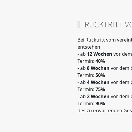
RÜCKTRITT V
Bei Rücktritt vom verei
entstehen
- ab
12 Wochen
vor dem 
Termin:
40%
- ab
8 Wochen
vor dem b
Termin:
50%
- ab
4 Wochen
vor dem b
Termin:
75%
- ab
2 Wochen
vor dem b
Termin:
90%
des zu erwartenden Ge