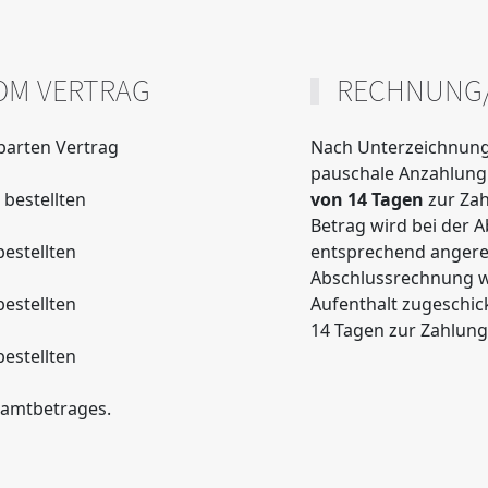
OM VERTRAG
RECHNUNG
nbarten Vertrag
Nach Unterzeichnung 
pauschale Anzahlun
bestellten
von 14 Tagen
zur Zah
Betrag wird bei der 
estellten
entsprechend angere
Abschlussrechnung w
estellten
Aufenthalt zugeschick
14 Tagen zur Zahlung 
estellten
samtbetrages.