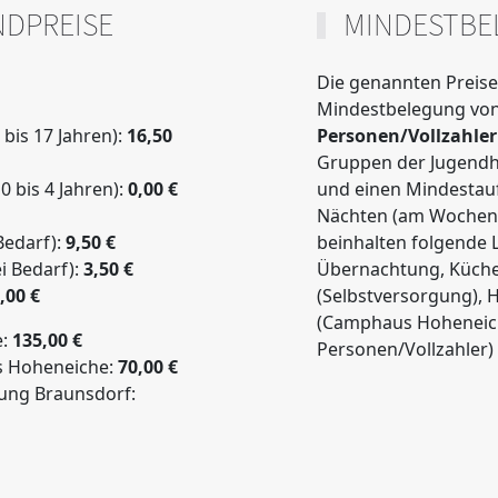
DPREISE
MINDESTBE
Die genannten Preise
Mindestbelegung vo
 bis 17 Jahren)
:
16,50
Personen/Vollzahler
Gruppen der Jugendhi
0 bis 4 Jahren):
0,00 €
und einen Mindestauf
Nächten (am Wochen
Bedarf):
9,50 €
beinhalten folgende 
ei Bedarf):
3,50 €
Übernachtung, Küch
,00 €
(Selbstversorgung), 
(Camphaus Hoheneic
e:
135,00 €
Personen/Vollzahler)
 Hoheneiche:
70,00 €
ng Braunsdorf: