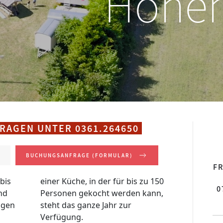
Hohen
AGEN UNTER 0361.264650
BUCHUNGSANFRAGE (FORMULAR)
F
bis
 150
0
nd
n,
agen
zur
Verfügung.