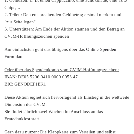
1. Genießen: Z. B. einen Cappuccino, eine Schokolade, eine Tüte
Chips,...
2. Teilen: Den entsprechenden Geldbetrag erstmal merken und
"zur Seite legen"
3. Unterstützen: Am Ende der Aktion staunen und den Betrag an
CVJM-Hoffnungszeichen spenden
Am einfachsten geht das übrigens über das
Online-Spenden-
Formular
.
Oder über das Spendenkonto vom CVJM-Hoffnungszeichen:
IBAN: DE05 5206 0410 0000 0053 47
BIC: GENODEF1EK1
Diese Aktion eignet sich hervorragend als Einstieg in die weltweite
Dimension des CVJM.
Sie findet jährlich zwei Wochen im Anschluss an das
Erntedankfest statt.
Gern dazu nutzen: Die Klappkarte zum Verteilen und selbst