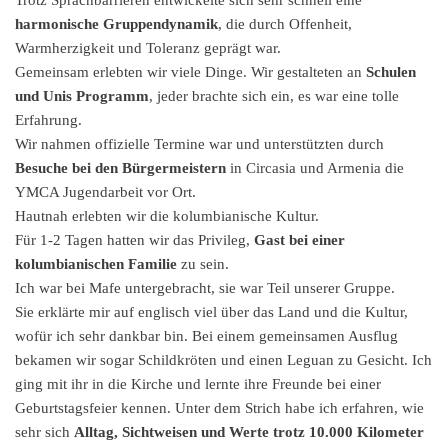
Trotz Sprachbarrieren entwickelte sich sehr schnell eine
harmonische Gruppendynamik
, die durch Offenheit,
Warmherzigkeit und Toleranz geprägt war.
Gemeinsam erlebten wir viele Dinge. Wir gestalteten an
Schulen
und Unis Programm
, jeder brachte sich ein, es war eine tolle
Erfahrung.
Wir nahmen offizielle Termine war und unterstützten durch
Besuche bei den Bürgermeistern
in Circasia und Armenia die
YMCA Jugendarbeit vor Ort.
Hautnah erlebten wir die kolumbianische Kultur.
Für 1-2 Tagen hatten wir das Privileg,
Gast bei einer
kolumbianischen Familie
zu sein.
Ich war bei Mafe untergebracht, sie war Teil unserer Gruppe.
Sie erklärte mir auf englisch viel über das Land und die Kultur,
wofür ich sehr dankbar bin. Bei einem gemeinsamen Ausflug
bekamen wir sogar Schildkröten und einen Leguan zu Gesicht. Ich
ging mit ihr in die Kirche und lernte ihre Freunde bei einer
Geburtstagsfeier kennen. Unter dem Strich habe ich erfahren, wie
sehr sich
Alltag, Sichtweisen und Werte trotz 10.000 Kilometer