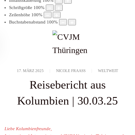
Inhaltsskalierung
100
%
Schriftgröße
100
%
Zeilenhöhe
100
%
Buchstabenabstand
100
%
17. MÄRZ 2025
NICOLE FRAASS
WELTWEIT
Reisebericht aus
Kolumbien | 30.03.25
Liebe Kolumbienfreunde,