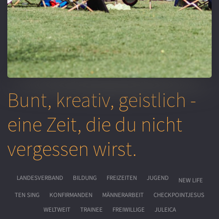
Bunt, kreativ, geistlich -
eine Zeit, die du nicht
vergessen wirst.
LANDESVERBAND
BILDUNG
FREIZEITEN
JUGEND
NEW LIFE
TEN SING
KONFIRMANDEN
MÄNNERARBEIT
CHECKPOINTJESUS
WELTWEIT
TRAINEE
FREIWILLIGE
JULEICA