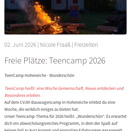
02. Juni 2026
|
Nicole Fraaß
|
Freizeiten
Freie Plätze: Teencamp 2026
TeenCamp Hoheneiche - Wunderschön
TeenCamp heißt: eine Woche Gemeinschaft, Neues entdecken und
Besonderes erleben.
Auf dem CVJM-Bauwagencamp in Hoheneiche erlebst du eine
Woche, die wirklich einiges zu bieten hat.
Unser Teencamp-Thema für 2026 heißt: „Wunderschön“. Es erwartet
dich ein abwechslungsreiches Programm, in dem der Spaß auf
keinen Fall zu kurz kommt und einmalige Erfahrungen gesammelt