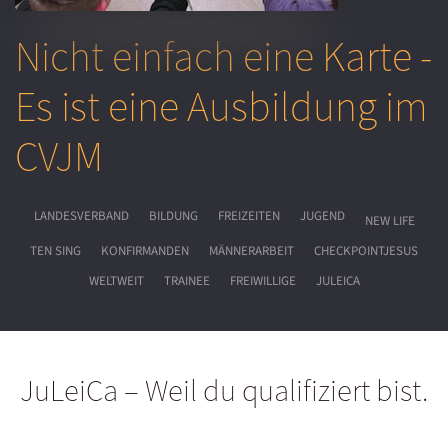
Nicht einfach eine Karte -
Es ist eine Ausbildung im
CVJM
LANDESVERBAND
BILDUNG
FREIZEITEN
JUGEND
NEW LIFE
TEN SING
KONFIRMANDEN
MÄNNERARBEIT
CHECKPOINTJESUS
WELTWEIT
TRAINEE
FREIWILLIGE
JULEICA
JuLeiCa – Weil du qualifiziert bist.