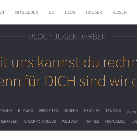
EN
MITGLIEDER
DU
BLOG
HÄUSER
REISEN
BLOG : JUGENDARBEIT
it uns kannst du rech
enn für
DICH
sind wir 
ERBAND
BILDUNG
FREIZEITEN
JUGEND
NEW LIFE
TEN SING
KONF
NERARBEIT
CHECKPOINTJESUS
WELTWEIT
TRAINEE
FREIWILLIGE
JU