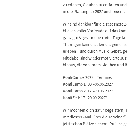
zu erleben, Glauben zu entfalten un
in die Planung für 2027 und freuen u
Wir sind dankbar für die gesegnete Z
blicken voller Vorfreude auf das ko
ganz groß geschrieben. Vier Tage la
Thüringen kennenzulernen, gemeins
erleben – und durch Musik, Gebet, g
Mit dabei sind wieder motivierte J
hinaus, die von ihrem Glauben und i
KonfiCamps 2027 – Termine:
KonfiCamp 1: 03.–06.06.2027
KonfiCamp 2: 17.–20.06.2027
KonfiZeit: 17.-20.09.2027
*
Wir möchten dich dafür begeistern, 
mit dieser E-Mail über die Termine f
jetzt schon Plätze sichern. Ruf uns g