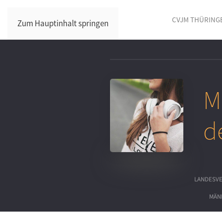
CVJM THÜRING
Zum Hauptinhalt springen
M
d
LANDESV
MÄN