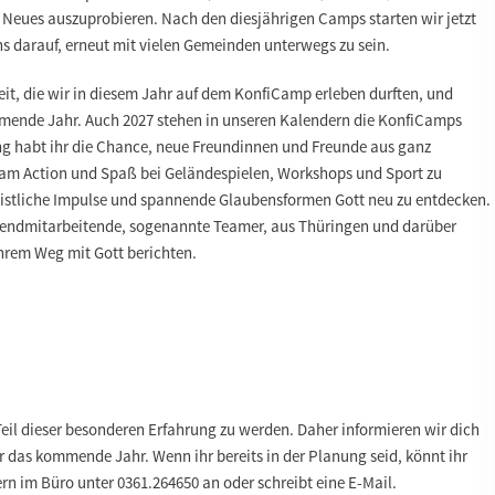
d Neues auszuprobieren. Nach den diesjährigen Camps starten wir jetzt
ns darauf, erneut mit vielen Gemeinden unterwegs zu sein.
eit, die wir in diesem Jahr auf dem KonfiCamp erleben durften, und
mmende Jahr. Auch 2027 stehen in unseren Kalendern die KonfiCamps
ng habt ihr die Chance, neue Freundinnen und Freunde aus ganz
am Action und Spaß bei Geländespielen, Workshops und Sport zu
eistliche Impulse und spannende Glaubensformen Gott neu zu entdecken.
ugendmitarbeitende, sogenannte Teamer, aus Thüringen und darüber
hrem Weg mit Gott berichten.
Teil dieser besonderen Erfahrung zu werden. Daher informieren wir dich
ür das kommende Jahr. Wenn ihr bereits in der Planung seid, könnt ihr
ern im Büro unter 0361.264650 an oder schreibt eine E-Mail.