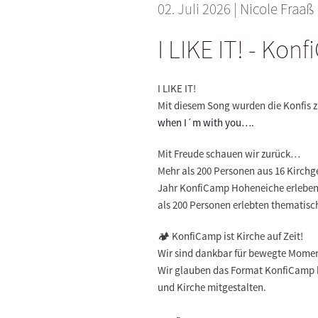
02. Juli 2026
|
Nicole Fraaß
I LIKE IT! - Ko
I LIKE IT!
Mit diesem Song wurden die Konfis z
when I´m with you….
Mit Freude schauen wir zurück…
Mehr als 200 Personen aus 16 Kirch
Jahr KonfiCamp Hoheneiche erleben.
als 200 Personen erlebten thematisc
🏕️
KonfiCamp ist Kirche auf Zeit!
Wir sind dankbar für bewegte Momen
Wir glauben das Format KonfiCamp 
und Kirche mitgestalten.