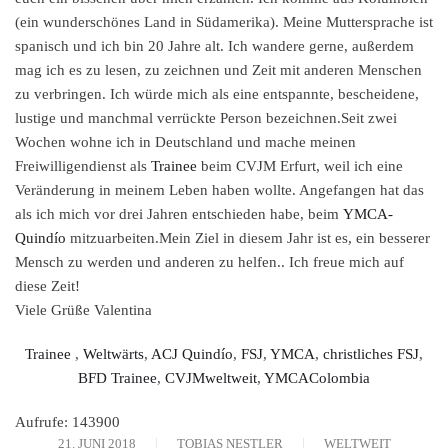
(ein wunderschönes Land in Südamerika). Meine Muttersprache ist
spanisch und ich bin 20 Jahre alt. Ich wandere gerne, außerdem
mag ich es zu lesen, zu zeichnen und Zeit mit anderen Menschen
zu verbringen. Ich würde mich als eine entspannte, bescheidene,
lustige und manchmal verrückte Person bezeichnen.Seit zwei
Wochen wohne ich in Deutschland und mache meinen
Freiwilligendienst als
Trainee
beim CVJM Erfurt, weil ich eine
Veränderung in meinem Leben haben wollte. Angefangen hat das
als ich mich vor drei Jahren entschieden habe, beim
YMCA-
Quindío
mitzuarbeiten.Mein Ziel in diesem Jahr ist es, ein besserer
Mensch zu werden und anderen zu helfen.. Ich freue mich auf
diese Zeit!
Viele Grüße Valentina
Trainee
,
Weltwärts
,
ACJ Quindío
,
FSJ
,
YMCA
,
christliches FSJ
,
BFD Trainee
,
CVJMweltweit
,
YMCAColombia
Aufrufe: 143900
21. JUNI 2018
TOBIAS NESTLER
WELTWEIT