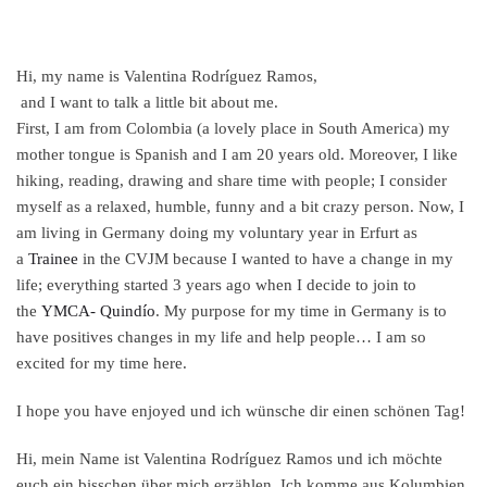
Hi, my name is
Valentina Rodríguez Ramos,
and I want to talk a little bit about me.
First, I am from Colombia (a lovely place in South America) my
mother tongue is Spanish and I am 20 years old. Moreover, I like
hiking, reading, drawing and share time with people; I consider
myself as a relaxed, humble, funny and a bit crazy person. Now, I
am living in Germany doing my voluntary year in Erfurt as
a
Trainee
in the CVJM because I wanted to have a change in my
life; everything started 3 years ago when I decide to join to
the
YMCA- Quindío
. My purpose for my time in Germany is to
have positives changes in my life and help people… I am so
excited for my time here.
I hope you have enjoyed und ich wünsche dir einen schönen Tag!
Hi, mein Name ist
Valentina
Rodríguez Ramos und ich möchte
euch ein bisschen über mich erzählen. Ich komme aus Kolumbien