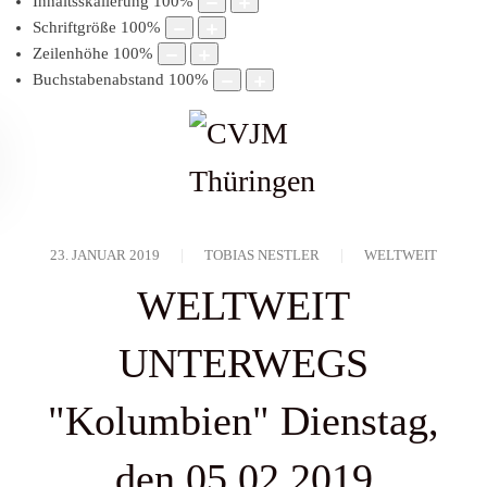
Inhaltsskalierung
100
%
Schriftgröße
100
%
Zeilenhöhe
100
%
Buchstabenabstand
100
%
23. JANUAR 2019
TOBIAS NESTLER
WELTWEIT
WELTWEIT
UNTERWEGS
"Kolumbien" Dienstag,
den 05.02.2019