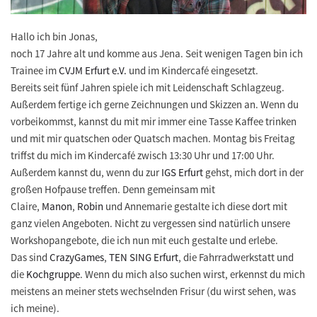
Hallo ich bin Jonas,
noch 17 Jahre alt und komme aus Jena. Seit wenigen Tagen bin ich
Trainee im
CVJM Erfurt e.V.
und im Kindercafé eingesetzt.
Bereits seit fünf Jahren spiele ich mit Leidenschaft Schlagzeug.
Außerdem fertige ich gerne Zeichnungen und Skizzen an. Wenn du
vorbeikommst, kannst du mit mir immer eine Tasse Kaffee trinken
und mit mir quatschen oder Quatsch machen. Montag bis Freitag
triffst du mich im Kindercafé zwisch 13:30 Uhr und 17:00 Uhr.
Außerdem kannst du, wenn du zur
IGS Erfurt
gehst, mich dort in der
großen Hofpause treffen. Denn gemeinsam mit
Claire,
Manon
,
Robin
und Annemarie gestalte ich diese dort mit
ganz vielen Angeboten. Nicht zu vergessen sind natürlich unsere
Workshopangebote, die ich nun mit euch gestalte und erlebe.
Das sind
CrazyGames
,
TEN SING Erfurt
, die Fahrradwerkstatt und
die
Kochgruppe
. Wenn du mich also suchen wirst, erkennst du mich
meistens an meiner stets wechselnden Frisur (du wirst sehen, was
ich meine).