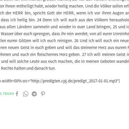
ter ihnen entheiligt habt, wieder heilig machen. Und die Völker sollen er
ich der HERR bin, spricht Gott der HERR, wenn ich vor ihren Augen a
, dass ich heilig bin. 24 Denn ich will euch aus den Völkern heraushol
aus allen Ländern sammeln und wieder in euer Land bringen, 25 und ic
 Wasser über euch sprengen, dass ihr rein werdet; von all eurer Unreinh
llen euren Götzen will ich euch reinigen. 26 Und ich will euch ein neue
inen neuen Geist in euch geben und will das steinerne Herz aus eurem F
hmen und euch ein fleischernes Herz geben. 27 Ich will meinen Geist i
 und will solche Leute aus euch machen, die in meinen Geboten wande
 Rechte halten und danach tun.
o width=50% src="http://predigten.cpj.de/predigt_2017-01-01.mp3"]
L TEILEN