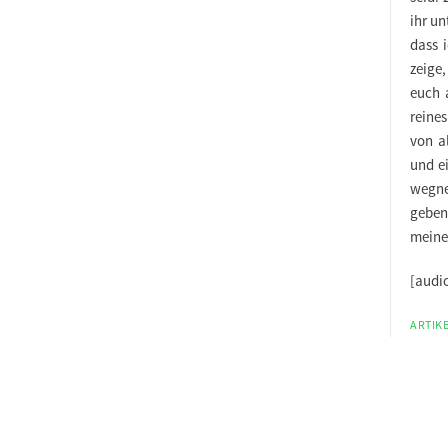
ihr un
dass 
zeige
euch 
reines
von a
und e
wegne
geben
meine
[audi
ARTIKE