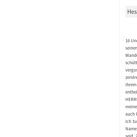
Hes
16 Un
seine
Wande
schüt
vergo
zerstr
ihrem
enthe
HERRN
meinen
auch 
Ich t
Namen
seid. 