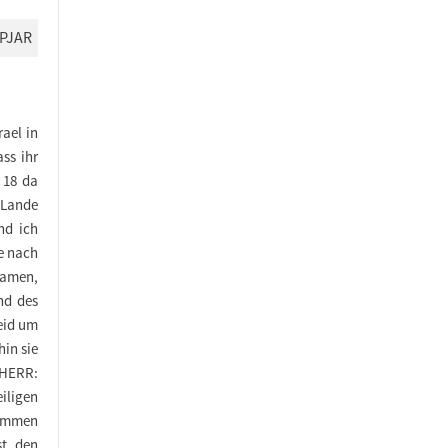
PJAR
ael in
ss ihr
 18 da
 Lande
nd ich
ie nach
kamen,
nd des
eid um
hin sie
 HERR:
iligen
kommen
st, den