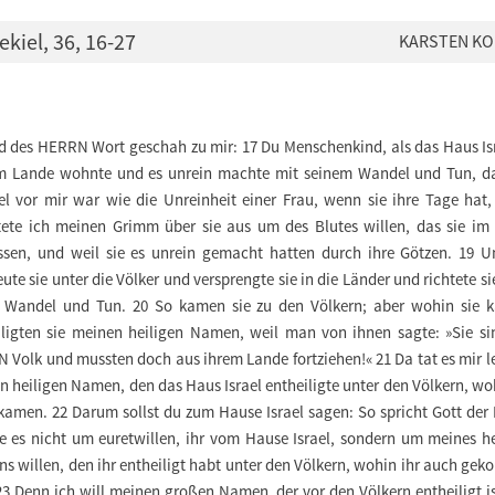
ekiel, 36, 16-27
KARSTEN KO
d des HERRN Wort geschah zu mir: 17 Du Menschenkind, als das Haus Isr
m Lande wohnte und es unrein machte mit seinem Wandel und Tun, da
l vor mir war wie die Unreinheit einer Frau, wenn sie ihre Tage hat,
tete ich meinen Grimm über sie aus um des Blutes willen, das sie im
ssen, und weil sie es unrein gemacht hatten durch ihre Götzen. 19 U
eute sie unter die Völker und versprengte sie in die Länder und richtete s
 Wandel und Tun. 20 So kamen sie zu den Völkern; aber wohin sie 
iligten sie meinen heiligen Namen, weil man von ihnen sagte: »Sie si
 Volk und mussten doch aus ihrem Lande fortziehen!« 21 Da tat es mir l
 heiligen Namen, den das Haus Israel entheiligte unter den Völkern, wo
kamen. 22 Darum sollst du zum Hause Israel sagen: So spricht Gott der
ue es nicht um euretwillen, ihr vom Hause Israel, sondern um meines he
s willen, den ihr entheiligt habt unter den Völkern, wohin ihr auch ge
23 Denn ich will meinen großen Namen, der vor den Völkern entheiligt i