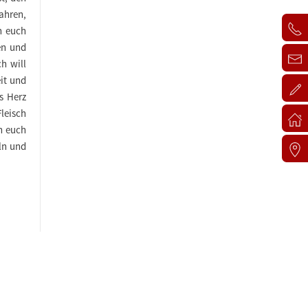
fahren,
n euch
en und
h will
eit und
s Herz
leisch
n euch
ln und