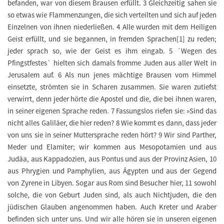
befanden, war von diesem Brausen erfüllt. 3 Gleichzeitig sahen sie
so etwas wie Flammenzungen, die sich verteilten und sich auf jeden
Einzelnen von ihnen niederließen. 4 Alle wurden mit dem Heiligen
Geist erfüllt, und sie begannen, in fremden Sprachen[1] zu reden;
jeder sprach so, wie der Geist es ihm eingab. 5 ´Wegen des
Pfingstfestes` hielten sich damals fromme Juden aus aller Welt in
Jerusalem auf. 6 Als nun jenes mächtige Brausen vom Himmel
einsetzte, strömten sie in Scharen zusammen. Sie waren zutiefst
verwirrt, denn jeder hörte die Apostel und die, die bei ihnen waren,
in seiner eigenen Sprache reden. 7 Fassungslos riefen sie: »Sind das
nicht alles Galiläer, die hier reden? 8 Wie kommt es dann, dass jeder
von uns sie in seiner Muttersprache reden hört? 9 Wir sind Parther,
Meder und Elamiter; wir kommen aus Mesopotamien und aus
Judäa, aus Kappadozien, aus Pontus und aus der Provinz Asien, 10
aus Phrygien und Pamphylien, aus Ägypten und aus der Gegend
von Zyrene in Libyen. Sogar aus Rom sind Besucher hier, 11 sowohl
solche, die von Geburt Juden sind, als auch Nichtjuden, die den
jüdischen Glauben angenommen haben. Auch Kreter und Araber
befinden sich unter uns. Und wir alle hören sie in unseren eigenen