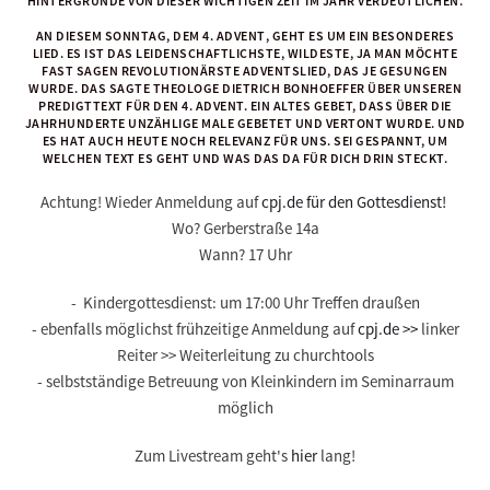
HINTERGRÜNDE VON DIESER WICHTIGEN ZEIT IM JAHR VERDEUTLICHEN.
AN DIESEM SONNTAG, DEM 4
. ADVENT
, GEHT ES UM EIN BESONDERES
LIED. ES IST DAS LEIDENSCHAFTLICHSTE, WILDESTE, JA MAN MÖCHTE
FAST SAGEN REVOLUTIONÄRSTE ADVENTSLIED, DAS JE GESUNGEN
WURDE. DAS SAGTE THEOLOGE DIETRICH BONHOEFFER ÜBER UNSEREN
PREDIGTTEXT FÜR DEN 4. ADVENT. EIN ALTES GEBET, DASS ÜBER DIE
JAHRHUNDERTE UNZÄHLIGE MALE GEBETET UND VERTONT WURDE. UND
ES HAT AUCH HEUTE NOCH RELEVANZ FÜR UNS. SEI GESPANNT, UM
WELCHEN TEXT ES GEHT UND WAS DAS DA FÜR DICH DRIN STECKT.
Achtung! Wieder Anmeldung auf
cpj.de für den Gottesdienst!
Wo?
Gerberstraße 14a
Wann?
17 Uhr
- Kindergottesdienst: um
17:00 Uhr
Treffen draußen
- ebenfalls möglichst
frühzeitige Anmeldung
auf
cpj.de >>
linker
Reiter >> Weiterleitung zu churchtools
- selbstständige Betreuung von Kleinkindern im Seminarraum
möglich
Zum Livestream geht's
hier
lang!