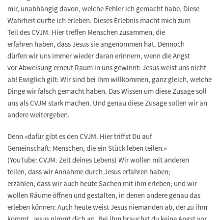
mir, unabhängig davon, welche Fehler ich gemacht habe. Diese
Wahrheit durfte ich erleben. Dieses Erlebnis macht mich zum
Teil des CVJM. Hier treffen Menschen zusammen, die
erfahren haben, dass Jesus sie angenommen hat. Dennoch
dürfen wir uns immer wieder daran erinnern, wenn die Angst
vor Abweisung erneut Raum in uns gewinnt: Jesus weist uns nicht
ab! Ewiglich gilt: Wir sind bei ihm willkommen, ganz gleich, welche
Dinge wir falsch gemacht haben. Das Wissen um diese Zusage soll
uns als CVJM stark machen. Und genau diese Zusage sollen wir an
andere weitergeben.
Denn »dafür gibt es den CVJM. Hier triffst Du auf
Gemeinschaft: Menschen, die ein Stück leben teilen.«
(YouTube: CVJM. Zeit deines Lebens) Wir wollen mit anderen
teilen, dass wir Annahme durch Jesus erfahren haben;
erzählen, dass wir auch heute Sachen mit ihm erleben; und wir
wollen Räume öffnen und gestalten, in denen andere genau das
erleben können: Auch heute weist Jesus niemanden ab, der zu ihm
kommt. Jesus nimmt dich an. Bei ihm brauchst du keine Angst vor