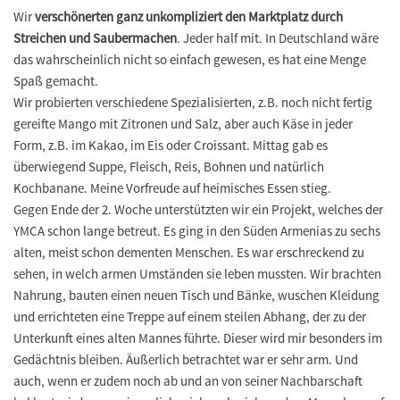
Wir
verschönerten ganz unkompliziert den Marktplatz durch
Streichen und Saubermachen
. Jeder half mit. In Deutschland wäre
das wahrscheinlich nicht so einfach gewesen, es hat eine Menge
Spaß gemacht.
Wir probierten verschiedene Spezialisierten, z.B. noch nicht fertig
gereifte Mango mit Zitronen und Salz, aber auch Käse in jeder
Form, z.B. im Kakao, im Eis oder Croissant. Mittag gab es
überwiegend Suppe, Fleisch, Reis, Bohnen und natürlich
Kochbanane. Meine Vorfreude auf heimisches Essen stieg.
Gegen Ende der 2. Woche unterstützten wir ein Projekt, welches der
YMCA schon lange betreut. Es ging in den Süden Armenias zu sechs
alten, meist schon dementen Menschen. Es war erschreckend zu
sehen, in welch armen Umständen sie leben mussten. Wir brachten
Nahrung, bauten einen neuen Tisch und Bänke, wuschen Kleidung
und errichteten eine Treppe auf einem steilen Abhang, der zu der
Unterkunft eines alten Mannes führte. Dieser wird mir besonders im
Gedächtnis bleiben. Äußerlich betrachtet war er sehr arm. Und
auch, wenn er zudem noch ab und an von seiner Nachbarschaft