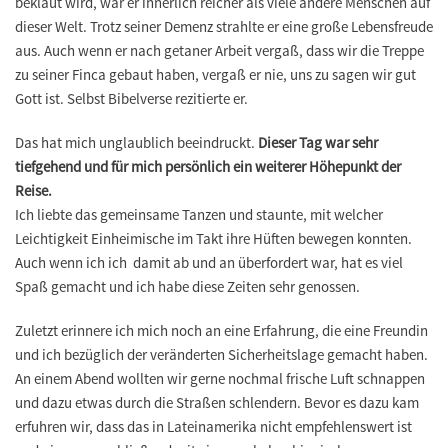
beklaut wird, war er innerlich reicher als viele andere Menschen auf
dieser Welt. Trotz seiner Demenz strahlte er eine große Lebensfreude
aus. Auch wenn er nach getaner Arbeit vergaß, dass wir die Treppe
zu seiner Finca gebaut haben, vergaß er nie, uns zu sagen wir gut
Gott ist. Selbst Bibelverse rezitierte er.
Das hat mich unglaublich beeindruckt.
Dieser Tag war sehr
tiefgehend und für mich persönlich ein weiterer Höhepunkt der
Reise.
Ich liebte das gemeinsame Tanzen und staunte, mit welcher
Leichtigkeit Einheimische im Takt ihre Hüften bewegen konnten.
Auch wenn ich ich damit ab und an überfordert war, hat es viel
Spaß gemacht und ich habe diese Zeiten sehr genossen.
Zuletzt erinnere ich mich noch an eine Erfahrung, die eine Freundin
und ich bezüglich der veränderten Sicherheitslage gemacht haben.
An einem Abend wollten wir gerne nochmal frische Luft schnappen
und dazu etwas durch die Straßen schlendern. Bevor es dazu kam
erfuhren wir, dass das in Lateinamerika nicht empfehlenswert ist