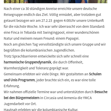
Nach einer ca 30 stündigen Anreise erreichte unsere deutsche
Reisegruppe endlich das Ziel. Völlig ermüdet, aber trotzdem gut
gelaunt bezogen wir am 27.2.23 gegen 4:00Uhr unsere Unterkunft
für die nächste Woche. Ich war sehr überrascht von dem Standard:
eine Finca in Tebaida mit Swingingpool, einer wunderschönen
Natur und meinem neuen Freund: einem Papagei.
Noch am gleichen Tag vervollständigte sich unsere Gruppe und wir
begrüßten die kolumbianischen Jugendlichen.
Trotz Sprachbarrieren entwickelte sich sehr schnell eine
harmonische Gruppendynamik
, die durch Offenheit,
Warmherzigkeit und Toleranz geprägt war.
Gemeinsam erlebten wir viele Dinge. Wir gestalteten an
Schulen
und Unis Programm
, jeder brachte sich ein, es war eine tolle
Erfahrung.
Wir nahmen offizielle Termine war und unterstützten durch
Besuche
bei den Bürgermeistern
in Circasia und Armenia die YMCA
Jugendarbeit vor Ort.
Hautnah erlebten wir die kolumbianische Kultur.