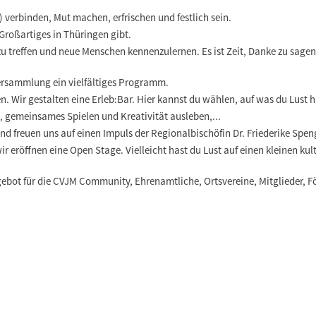
 verbinden, Mut machen, erfrischen und festlich sein.
Großartiges in Thüringen gibt.
zu treffen und neue Menschen kennenzulernen. Es ist Zeit, Danke zu sage
versammlung ein vielfältiges Programm.
. Wir gestalten eine Erleb:Bar. Hier kannst du wählen, auf was du Lust 
 gemeinsames Spielen und Kreativität ausleben,...
d freuen uns auf einen Impuls der Regionalbischöfin Dr. Friederike Spen
ir eröffnen eine Open Stage. Vielleicht hast du Lust auf einen kleinen ku
gebot für die CVJM Community, Ehrenamtliche, Ortsvereine, Mitglieder, F