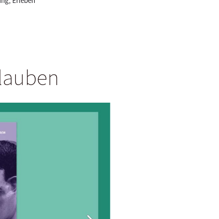
ung
,
Erleben
Glauben