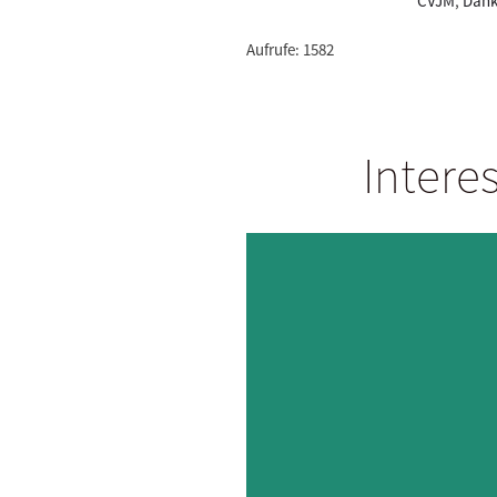
CVJM
,
Dank
Aufrufe: 1582
Intere