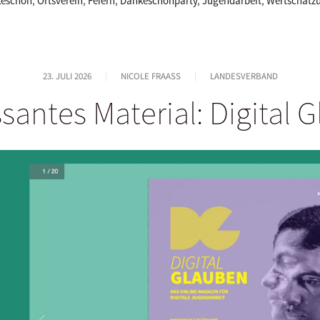
eschön
,
Ortsverein
,
Feiern
,
Dankeschönparty
,
Jugendarbeit
,
Wertschätz
23. JULI 2026
NICOLE FRAASS
LANDESVERBAND
ssantes Material: Digital 