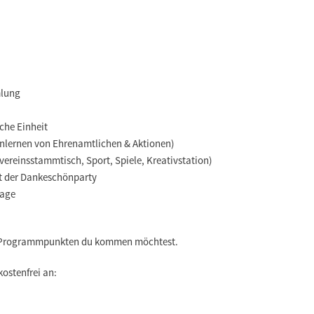
mlung
che Einheit
enlernen von Ehrenamtlichen & Aktionen)
svereinsstammtisch, Sport, Spiele, Kreativstation)
rt der Dankeschönparty
tage
n Programmpunkten du kommen möchtest.
 kostenfrei an: