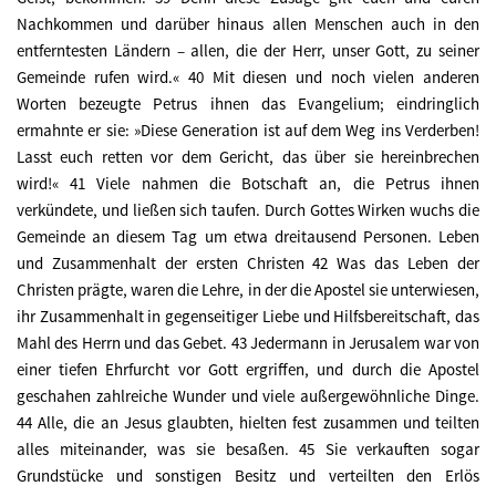
Nachkommen und darüber hinaus allen Menschen auch in den
entferntesten Ländern – allen, die der Herr, unser Gott, zu seiner
Gemeinde rufen wird.« 40 Mit diesen und noch vielen anderen
Worten bezeugte Petrus ihnen das Evangelium; eindringlich
ermahnte er sie: »Diese Generation ist auf dem Weg ins Verderben!
Lasst euch retten vor dem Gericht, das über sie hereinbrechen
wird!« 41 Viele nahmen die Botschaft an, die Petrus ihnen
verkündete, und ließen sich taufen. Durch Gottes Wirken wuchs die
Gemeinde an diesem Tag um etwa dreitausend Personen. Leben
und Zusammenhalt der ersten Christen 42 Was das Leben der
Christen prägte, waren die Lehre, in der die Apostel sie unterwiesen,
ihr Zusammenhalt in gegenseitiger Liebe und Hilfsbereitschaft, das
Mahl des Herrn und das Gebet. 43 Jedermann in Jerusalem war von
einer tiefen Ehrfurcht vor Gott ergriffen, und durch die Apostel
geschahen zahlreiche Wunder und viele außergewöhnliche Dinge.
44 Alle, die an Jesus glaubten, hielten fest zusammen und teilten
alles miteinander, was sie besaßen. 45 Sie verkauften sogar
Grundstücke und sonstigen Besitz und verteilten den Erlös