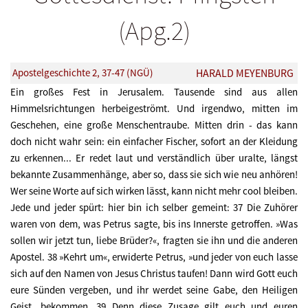
(Apg.2)
Apostelgeschichte 2, 37-47 (NGÜ)
HARALD MEYENBURG
Ein großes Fest in Jerusalem. Tausende sind aus allen
Himmelsrichtungen herbeigeströmt. Und irgendwo, mitten im
Geschehen, eine große Menschentraube. Mitten drin - das kann
doch nicht wahr sein: ein einfacher Fischer, sofort an der Kleidung
zu erkennen... Er redet laut und verständlich über uralte, längst
bekannte Zusammenhänge, aber so, dass sie sich wie neu anhören!
Wer seine Worte auf sich wirken lässt, kann nicht mehr cool bleiben.
Jede und jeder spürt: hier bin ich selber gemeint: 37 Die Zuhörer
waren von dem, was Petrus sagte, bis ins Innerste getroffen. »Was
sollen wir jetzt tun, liebe Brüder?«, fragten sie ihn und die anderen
Apostel. 38 »Kehrt um«, erwiderte Petrus, »und jeder von euch lasse
sich auf den Namen von Jesus Christus taufen! Dann wird Gott euch
eure Sünden vergeben, und ihr werdet seine Gabe, den Heiligen
Geist, bekommen. 39 Denn diese Zusage gilt euch und euren