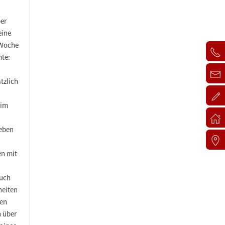
ber
eine
 Woche
hte:
tzlich
 im
neben
n mit
auch
heiten
hen
n über