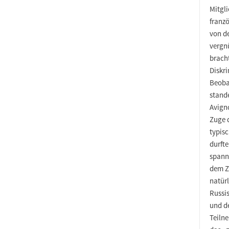
Mitgli
franz
von d
vergn
bracht
Diskr
Beoba
stand
Avigno
Zuge 
typis
durft
spann
dem Z
natürl
Russi
und de
Teiln