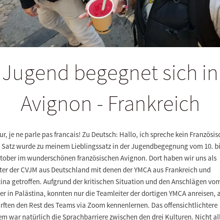
Jugend begegnet sich in
Avignon - Frankreich
r, je ne parle pas francais! Zu Deutsch: Hallo, ich spreche kein Französis
r Satz wurde zu meinem Lieblingssatz in der Jugendbegegnung vom 10. b
ktober im wunderschönen französischen Avignon. Dort haben wir uns als
eter der CVJM aus Deutschland mit denen der YMCA aus Frankreich und
ina getroffen. Aufgrund der kritischen Situation und den Anschlägen vom
r in Palästina, konnten nur die Teamleiter der dortigen YMCA anreisen, 
rften den Rest des Teams via Zoom kennenlernen. Das offensichtlichtere
m war natürlich die Sprachbarriere zwischen den drei Kulturen. Nicht al