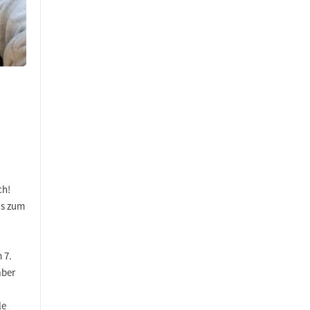
ch!
is zum
 7.
aber
le