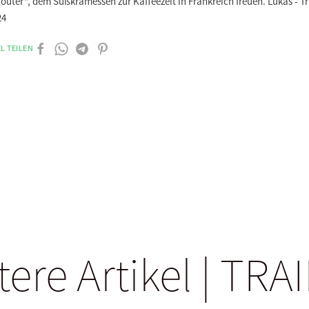
oûter“, dem Süßkramessen zur Kaffeezeit in Frankreich freuen. Lukas - T
24
L TEILEN
tere Artikel | TRA