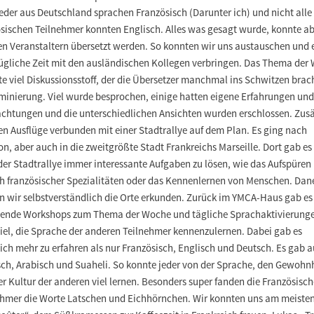
eder aus Deutschland sprachen Französisch (Darunter ich) und nicht alle
ösischen Teilnehmer konnten Englisch. Alles was gesagt wurde, konnte a
en Veranstaltern übersetzt werden. So konnten wir uns austauschen und 
ügliche Zeit mit den ausländischen Kollegen verbringen. Das Thema der
e viel Diskussionsstoff, der die Übersetzer manchmal ins Schwitzen brac
iminierung. Viel wurde besprochen, einige hatten eigene Erfahrungen und
chtungen und die unterschiedlichen Ansichten wurden erschlossen. Zusä
en Ausflüge verbunden mit einer Stadtrallye auf dem Plan. Es ging nach
n, aber auch in die zweitgrößte Stadt Frankreichs Marseille. Dort gab es
der Stadtrallye immer interessante Aufgaben zu lösen, wie das Aufspüren
ch französischer Spezialitäten oder das Kennenlernen von Menschen. Da
en wir selbstverständlich die Orte erkunden. Zurück im YMCA-Haus gab es
ende Workshops zum Thema der Woche und tägliche Sprachaktivierunge
iel, die Sprache der anderen Teilnehmer kennenzulernen. Dabei gab es
ich mehr zu erfahren als nur Französisch, Englisch und Deutsch. Es gab 
sch, Arabisch und Suaheli. So konnte jeder von der Sprache, den Gewohn
r Kultur der anderen viel lernen. Besonders super fanden die Französisc
ehmer die Worte Latschen und Eichhörnchen. Wir konnten uns am meiste