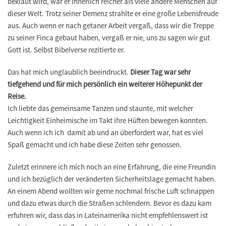
beklaut wird, war er innerlich reicher als viele andere Menschen auf
dieser Welt. Trotz seiner Demenz strahlte er eine große Lebensfreude
aus. Auch wenn er nach getaner Arbeit vergaß, dass wir die Treppe
zu seiner Finca gebaut haben, vergaß er nie, uns zu sagen wir gut
Gott ist. Selbst Bibelverse rezitierte er.
Das hat mich unglaublich beeindruckt.
Dieser Tag war sehr
tiefgehend und für mich persönlich ein weiterer Höhepunkt der
Reise.
Ich liebte das gemeinsame Tanzen und staunte, mit welcher
Leichtigkeit Einheimische im Takt ihre Hüften bewegen konnten.
Auch wenn ich ich damit ab und an überfordert war, hat es viel
Spaß gemacht und ich habe diese Zeiten sehr genossen.
Zuletzt erinnere ich mich noch an eine Erfahrung, die eine Freundin
und ich bezüglich der veränderten Sicherheitslage gemacht haben.
An einem Abend wollten wir gerne nochmal frische Luft schnappen
und dazu etwas durch die Straßen schlendern. Bevor es dazu kam
erfuhren wir, dass das in Lateinamerika nicht empfehlenswert ist