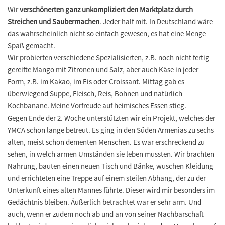
Wir
verschönerten ganz unkompliziert den Marktplatz durch
Streichen und Saubermachen
. Jeder half mit. In Deutschland wäre
das wahrscheinlich nicht so einfach gewesen, es hat eine Menge
Spaß gemacht.
Wir probierten verschiedene Spezialisierten, z.B. noch nicht fertig
gereifte Mango mit Zitronen und Salz, aber auch Käse in jeder
Form, z.B. im Kakao, im Eis oder Croissant. Mittag gab es
überwiegend Suppe, Fleisch, Reis, Bohnen und natürlich
Kochbanane. Meine Vorfreude auf heimisches Essen stieg.
Gegen Ende der 2. Woche unterstützten wir ein Projekt, welches der
YMCA schon lange betreut. Es ging in den Süden Armenias zu sechs
alten, meist schon dementen Menschen. Es war erschreckend zu
sehen, in welch armen Umständen sie leben mussten. Wir brachten
Nahrung, bauten einen neuen Tisch und Bänke, wuschen Kleidung
und errichteten eine Treppe auf einem steilen Abhang, der zu der
Unterkunft eines alten Mannes führte. Dieser wird mir besonders im
Gedächtnis bleiben. Äußerlich betrachtet war er sehr arm. Und
auch, wenn er zudem noch ab und an von seiner Nachbarschaft