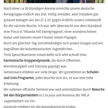
Nach einer ca 30 stündigen Anreise erreichte unsere deutsche
Reisegruppe endlich das Ziel. Völlig ermüdet, aber trotzdem gut
gelaunt bezogen wir am 27.2.23 gegen 4:00Uhr unsere Unterkunft
für die nächste Woche. Ich war sehr überrascht von dem Standard:
eine Finca in Tebaida mit Swingingpool, einer wunderschönen
Natur und meinem neuen Freund: einem Papagei.
Noch am gleichen Tag vervollständigte sich unsere Gruppe und wir
begrüßten die kolumbianischen Jugendlichen.
Trotz Sprachbarrieren entwickelte sich sehr schnell eine
harmonische Gruppendynamik
, die durch Offenheit,
Warmherzigkeit und Toleranz geprägt war.
Gemeinsam erlebten wir viele Dinge. Wir gestalteten an
Schulen
und Unis Programm
, jeder brachte sich ein, es war eine tolle
Erfahrung.
Wir nahmen offizielle Termine war und unterstützten durch
Besuche
bei den Bürgermeistern
in Circasia und Armenia die YMCA
Jugendarbeit vor Ort.
Hautnah erlebten wir die kolumbianische Kultur.