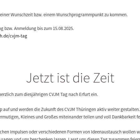
 zu einer Wunschzeit bzw. einem Wunschprogrammpunkt zu kommen.
ng bzw. Anmeldung bis zum 15.08.2025.
th.de/cvjm-tag
Jetzt ist die Zeit
herzlich zum diesjährigen CVJM Tag nach Erfurt ein.
uf und werden die Zukunft des CVJM Thüringen aktiv weiter gestalten. 
ermutigen, Kleines und Großes miteinander teilen und voll Dankbarkeit fe
ischen Impulsen oder verschiedenen Formen von Ideenaustausch wollen w
ke sagen und uns beschenken lassen. Lasst uns diesen Tag zusammen feier