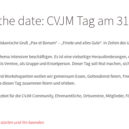
the date: CVJM Tag am 31
iskanische Gruß „Pax et Bonum“ – „Friede und alles Gute“. In Zeiten des Un
ema intensiver beschäftigen. Es ist eine vielseitige Herausforderungen,
als Vereine, als Gruppe und Einzelperson. Dieser Tag soll Mut machen, si
nd Workshopzeiten wollen wir gemeinsam Essen, Gottesdienst feiern, Fre
s diesen Tag zusammen feiern und erleben.
gebot für die CVJM Community, Ehrenamtliche, Ortsvereine, Mitglieder, F
g starten und ihn beenden.