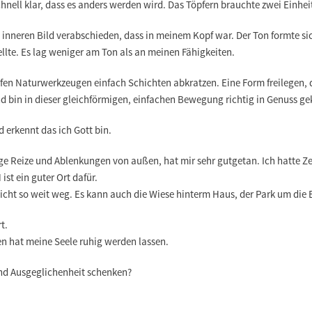
chnell klar, dass es anders werden wird. Das Töpfern brauchte zwei Einhei
inneren Bild verabschieden, dass in meinem Kopf war. Der Ton formte si
tellte. Es lag weniger am Ton als an meinen Fähigkeiten.
fen Naturwerkzeugen einfach Schichten abkratzen. Eine Form freilegen, d
 und bin in dieser gleichförmigen, einfachen Bewegung richtig in Genuss
nd erkennt das ich Gott bin.
 Reize und Ablenkungen von außen, hat mir sehr gutgetan. Ich hatte Zei
st ein guter Ort dafür.
t so weit weg. Es kann auch die Wiese hinterm Haus, der Park um die E
rt.
n hat meine Seele ruhig werden lassen.
nd Ausgeglichenheit schenken?